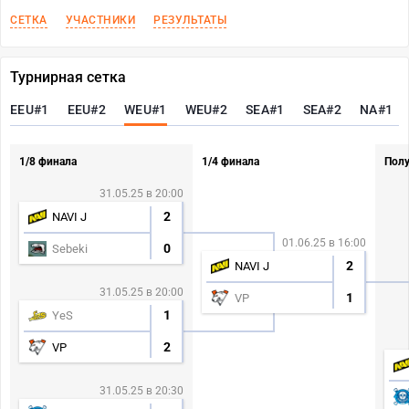
СЕТКА
УЧАСТНИКИ
РЕЗУЛЬТАТЫ
Турнирная сетка
EEU#1
EEU#2
WEU#1
WEU#2
SEA#1
SEA#2
NA#1
1/8 финала
1/4 финала
Пол
31.05.25 в 20:00
2
NAVI J
01.06.25 в 16:00
0
Sebeki
2
NAVI J
31.05.25 в 20:00
1
VP
1
YeS
2
VP
31.05.25 в 20:30