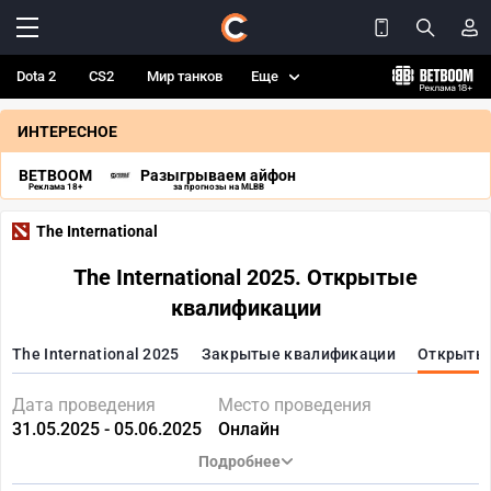
Dota 2
CS2
Мир танков
Еще
ИНТЕРЕСНОЕ
BETBOOM
Разыгрываем айфон
Реклама 18+
за прогнозы на MLBB
The International
The International 2025. Открытые
квалификации
The International 2025
Закрытые квалификации
Открыты
Дата проведения
Место проведения
31.05.2025 - 05.06.2025
Онлайн
Подробнее