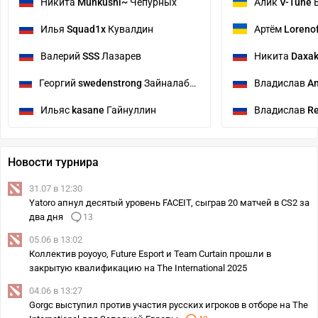
Никита
Munkushi~
Чепурных
Алик
V-Tune
В
Илья
Squad1x
Кувалдин
Артём
Loreno
Валерий
SSS
Лазарев
Никита
Daxa
Георгий
swedenstrong
Зайналабидов
Владислав
An
Ильяс
kasane
Гайнуллин
Владислав
Re
Новости турнира
31.07 в 12:30
Yatoro апнул десятый уровень FACEIT, сыграв 20 матчей в CS2 за
два дня
13
05.06 в 13:02
Коллектив poyoyo, Future Esport и Team Curtain прошли в
закрытую квалификацию на The International 2025
04.06 в 13:27
Gorgc выступил против участия русских игроков в отборе на The