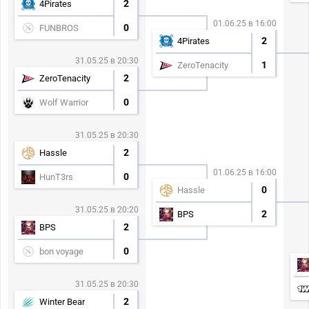
2
4Pirates
01.06.25 в 16:00
0
FUNBROS
2
4Pirates
31.05.25 в 20:30
1
ZeroTenacity
2
ZeroTenacity
0
Wolf Warrior
31.05.25 в 20:30
2
Hassle
01.06.25 в 16:00
0
HunT3rs
0
Hassle
31.05.25 в 20:20
2
BPS
2
BPS
0
bon voyage
31.05.25 в 20:30
2
Winter Bear