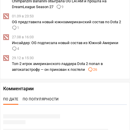
Chimpanzini Bananini обыграла OG LATAM и прошла на
DreamLeague Season 27
9
01.09 в 23:53
OG представила новый южноамериканский состав по Dota 2
1
27.08 в 16:03
Инсайдер: OG подписала новый состав из Южной Америки
4
29.12 в 15:30
Топ-2 игрок американского ладдера Dota 2 попал в
автокатастрофу — он прикован к постели
26
Комментарии
ПО ДАТЕ
ПО ПОПУЛЯРНОСТИ