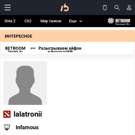
Dota 2
CS2
Мир танков
Еще
ИНТЕРЕСНОЕ
BETBOOM
Разыгрываем айфон
Реклама 18+
за прогнозы на MLBB
lalatronii
Infamous