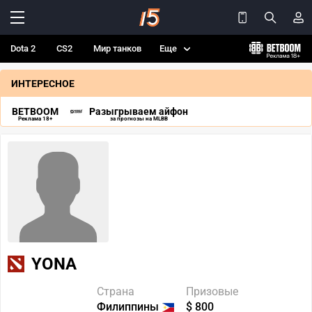
Dota 2
CS2
Мир танков
Еще
ИНТЕРЕСНОЕ
BETBOOM
Разыгрываем айфон
Реклама 18+
за прогнозы на MLBB
YONA
Страна
Призовые
Филиппины
$ 800