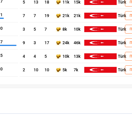
77
5
13
18
11k
15k
Türk
71
7
7
19
21k
21k
Türk
00
3
5
7
8k
10k
Türk
67
9
3
17
24k
46k
Türk
25
4
4
5
10k
13k
Türk
20
2
10
10
5k
7k
Türk