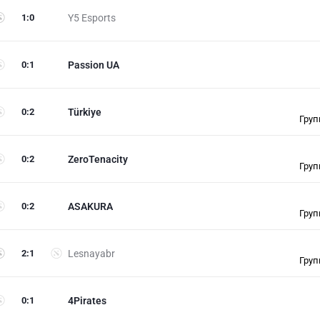
1
:
0
Y5 Esports
0
:
1
Passion UA
0
:
2
Türkiye
Груп
0
:
2
ZeroTenacity
Груп
0
:
2
ASAKURA
Груп
2
:
1
Lesnayabr
Груп
0
:
1
4Pirates