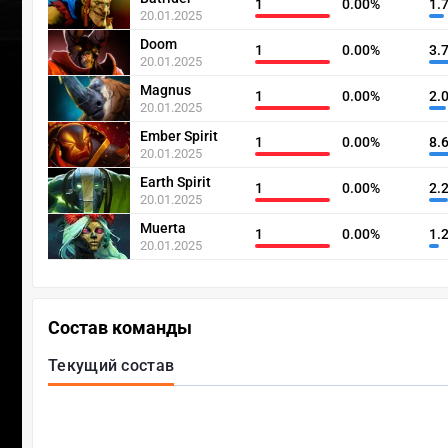
1
0.00%
1.
20.01.2025
Doom
1
0.00%
3.
20.01.2025
Magnus
1
0.00%
2.
20.01.2025
Ember Spirit
1
0.00%
8.
20.01.2025
Earth Spirit
1
0.00%
2.
20.01.2025
Muerta
1
0.00%
1.
20.01.2025
Состав команды
Текущий состав