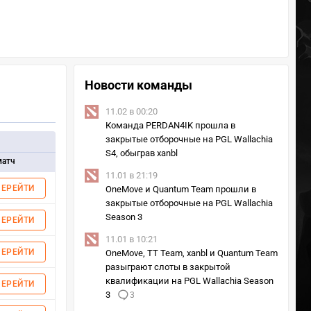
Новости команды
11.02 в 00:20
Команда PERDAN4IK прошла в
закрытые отборочные на PGL Wallachia
S4, обыграв xanbl
матч
11.01 в 21:19
ПЕРЕЙТИ
OneMove и Quantum Team прошли в
закрытые отборочные на PGL Wallachia
Season 3
ПЕРЕЙТИ
11.01 в 10:21
ПЕРЕЙТИ
OneMove, TT Team, xanbl и Quantum Team
разыграют слоты в закрытой
квалификации на PGL Wallachia Season
ПЕРЕЙТИ
3
3