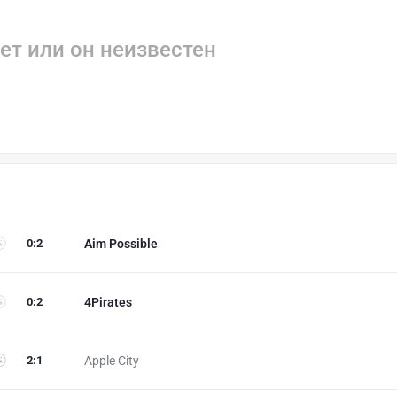
ет или он неизвестен
0
:
2
Aim Possible
0
:
2
4Pirates
2
:
1
Apple City