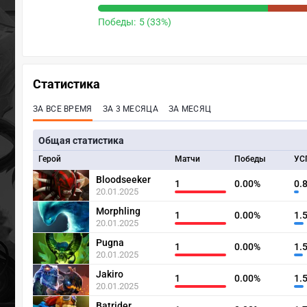
Победы:
5 (33%)
Статистика
ЗА ВСЕ ВРЕМЯ
ЗА 3 МЕСЯЦА
ЗА МЕСЯЦ
Общая статистика
Герой
Матчи
Победы
УС
Bloodseeker
1
0.00%
0.
20.01.2025
Morphling
1
0.00%
1.
20.01.2025
Pugna
1
0.00%
1.
20.01.2025
Jakiro
1
0.00%
1.
20.01.2025
Batrider