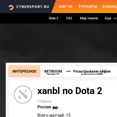
МАТЧИ
ТУРНИРЫ
КОМАН
Dota 2
CS2
Мир танков
Еще
ИНТЕРЕСНОЕ
BETBOOM
Разыгрываем айфон
Реклама 18+
за прогнозы на MLBB
xanbl по Dota 2
Страна
Россия
Всего матчей: 15