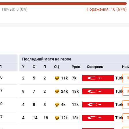
Ничьи:
0 (0%)
Поражения:
10 (67%)
Последний матч на герое
П
У
С
П
ОЦ
Урон
Соперник
На 
80
2
5
2
11k
7k
Türk
57
9
7
2
24k
18k
Türk
50
4
8
8
4k
12k
Türk
57
4
14
18
12k
18k
Türk