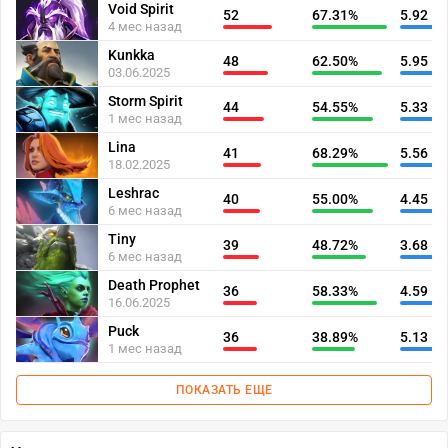
Void Spirit
52
67.31%
5.92
4 мес назад
Kunkka
48
62.50%
5.95
03.06.2025
Storm Spirit
44
54.55%
5.33
1 мес назад
Lina
41
68.29%
5.56
18.02.2025
Leshrac
40
55.00%
4.45
6 мес назад
Tiny
39
48.72%
3.68
6 мес назад
Death Prophet
36
58.33%
4.59
16.06.2025
Puck
36
38.89%
5.13
1 мес назад
ПОКАЗАТЬ ЕЩЕ