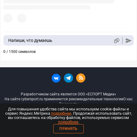
Напиши, что думаешь
0 / 1500 символов
Разработчиком сайта является ООО «ЕСПОРТ Медиа»
На сайте cybersport.ru применяются рекомендательные технологии
О нас
Документы
Для повышения удобства сайта мы используем cookie-файлы и
сервис Яндекс.Метрика
подробнее
. Продолжая использовать сайт,
© ООО «Киберспорт.ру» — Все права защищены
вы соглашаетесь на обработку файлов, используемых сервисом
подробнее
.
18+
ПРИНЯТЬ
ООО «Киберспорт.ру». Свидетельство о регистрации средств массовой