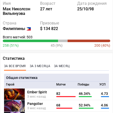
Имя
Возраст
Дата рождения
Мак Николсон
27 лет
25/10/98
Вильянуэва
Страна
Призовые
Филиппины
$ 134 822
Всего матчей: 503
258 (51%)
45 (9%)
200 (40%)
Статистика
ЗА ВСЕ ВРЕМЯ
ЗА 3 МЕСЯЦА
ЗА МЕСЯЦ
Общая статистика
Герой
Матчи
Победы
УСП
Ember Spirit
82
46.34%
4.73
3 мес назад
Pangolier
68
52.94%
4.06
3 мес назад