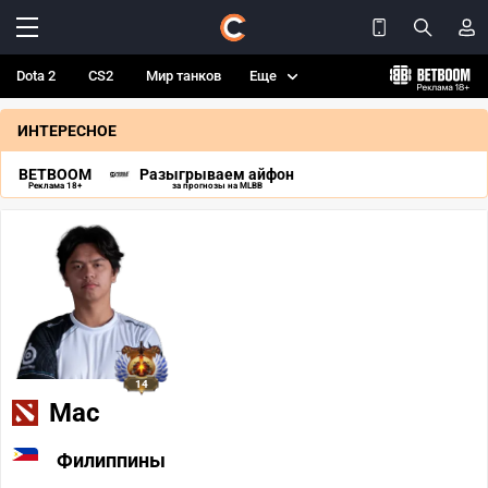
Dota 2
CS2
Мир танков
Еще
ИНТЕРЕСНОЕ
BETBOOM
Разыгрываем айфон
Реклама 18+
за прогнозы на MLBB
14
Mac
Филиппины