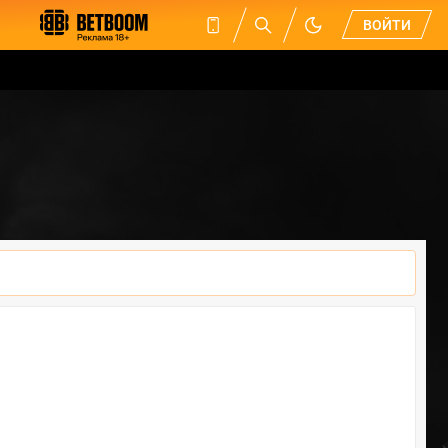
ВОЙТИ