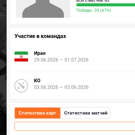
Всего матчей: 43
Победы:
20 (47%)
Участие в командах
Иран
29.06.2026 — 01.07.2026
KO
03.06.2026 — 03.06.2026
Статистика карт
Статистика матчей