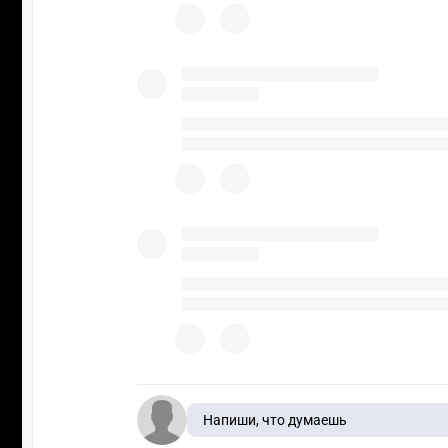
Напиши, что думаешь