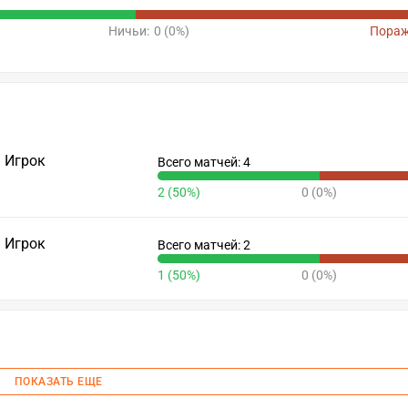
Ничьи:
0 (0%)
Пораж
Игрок
Всего матчей: 4
2 (50%)
0 (0%)
Игрок
Всего матчей: 2
1 (50%)
0 (0%)
ПОКАЗАТЬ ЕЩЕ