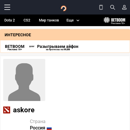
Dota 2
CS2
Мир танков
Еще
ИНТЕРЕСНОЕ
BETBOOM
Разыгрываем айфон
Реклама 18+
за прогнозы на MLBB
askore
Страна
Россия