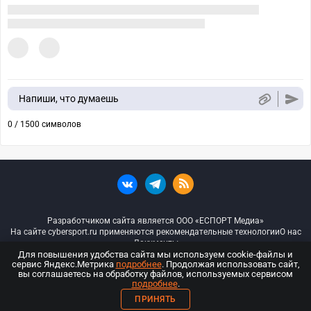
Напиши, что думаешь
0 / 1500 символов
Разработчиком сайта является ООО «ЕСПОРТ Медиа»
На сайте cybersport.ru применяются рекомендательные технологии
О нас
Документы
Для повышения удобства сайта мы используем cookie-файлы и
сервис Яндекс.Метрика
подробнее
. Продолжая использовать сайт,
© ООО «Киберспорт.ру» — Все права защищены
вы соглашаетесь на обработку файлов, используемых сервисом
подробнее
.
18+
ПРИНЯТЬ