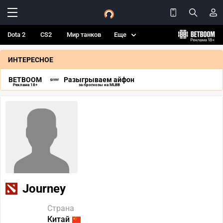
Dota 2
CS2
Мир танков
Еще
ИНТЕРЕСНОЕ
BETBOOM
Разыгрываем айфон
Реклама 18+
за прогнозы на MLBB
Journey
Страна
Китай