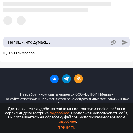
Напиши, что думаешь
0 / 1500 символов
Разработчиком сайта является ООО «ЕСПОРТ Медиа»
На сайте cybersport.ru применяются рекомендательные технологии
О нас
Документы
Для повышения удобства сайта мы используем cookie-файлы и
сервис Яндекс.Метрика
подробнее
. Продолжая использовать сайт,
© ООО «Киберспорт.ру» — Все права защищены
вы соглашаетесь на обработку файлов, используемых сервисом
подробнее
.
18+
ПРИНЯТЬ