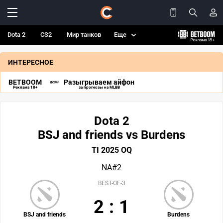
Dota 2
CS2
Мир танков
Еще
ИНТЕРЕСНОЕ
BETBOOM
Разыгрываем айфон
Реклама 18+
за прогнозы на MLBB
Dota 2
BSJ and friends vs Burdens
TI 2025 OQ
NA#2
BEST-OF-3
2
:
1
BSJ and friends
Burdens