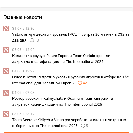
Главные новости
31.07 в 12:30
Yatoro апнул десятый уровень FACEIT, сыграв 20 матчей в CS2 за
два дня
13
05.06 в 13:02
Коллектив poyoyo, Future Esport и Team Curtain прошли в
закрытую квалификацию на The International 2025
04.06 в 13:27
Gorgc выступил против участия русских игроков в отборе на The
International для Западной Европы
42
04.06 в 02:08
Ростер asdekor_r, Kalmychata и Quantum Team сыграют в
закрытой квалификации на The International 2025
03.06 в 23:12
Team Secret c Kiritych и Virtus.pro заработали слоты в закрытых
отборочных на The International 2025
5