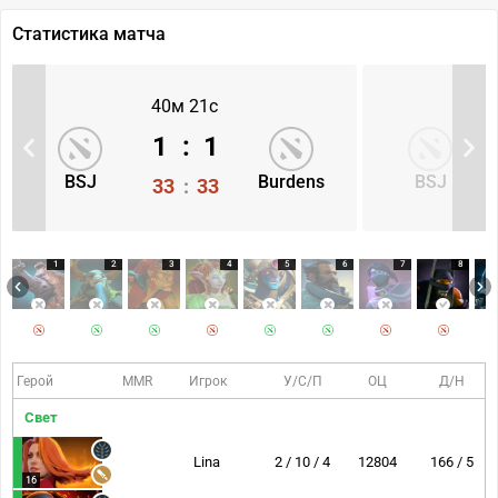
Статистика матча
40м 21с
1
:
1
BSJ
Burdens
BSJ
33
:
33
1
2
3
4
5
6
7
8
Герой
MMR
Игрок
У/С/П
ОЦ
Д/Н
Свет
Lina
2 / 10 / 4
12804
166 / 5
16