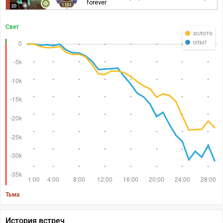
forever
1192
20
Свет
золото
опыт
Тьма
История встреч