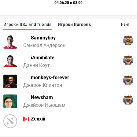
04.06.25 в 03:00
Игроки BSJ and friends
Игроки Burdens
Ранг
Sammyboy
1916
Сэмюэл Андерсон
iAnnihilate
783
Дэнни Коут
monkeys-forever
1192
Джарон Клинтон
Newsham
1027
Джейсон Ньюшам
Zexxiii