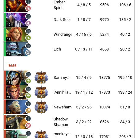
Ember
4 / 8 / 5
9596
106 / 6
Spirit
15
Dark Seer
1 / 8 / 7
9970
135 / 2
16
Windranger
4 / 16 / 6
5274
40 / 2
11
Lich
0 / 13 / 11
4668
20 / 2
11
Тьма
Sammyboy
15 / 4 / 9
18775
195 / 10
1916
18
iAnnihilate
19 / 1 / 12
17873
138 / 24
783
21
Newsham
5 / 2 / 26
10374
51 / 8
1027
17
Shadow
3 / 2 / 22
8526
34 / 3
Shaman
16
monkeys-
12 / 3 / 18
17031
203 / 7