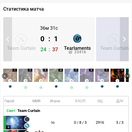
Статистика матча
36м 31с
0
:
1
Team Curtain
Tearlaments
Team Curtain
24
:
37
23416
1
2
3
4
5
6
7
8
Герой
MMR
Игрок
У/С/П
ОЦ
Д/Н
Свет:
Team Curtain
Io
0 / 8 / 3
2916
3 / 3
9