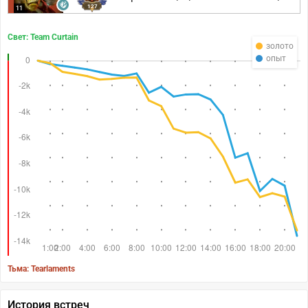
127
11
Свет: Team Curtain
золото
опыт
Тьма: Tearlaments
История встреч