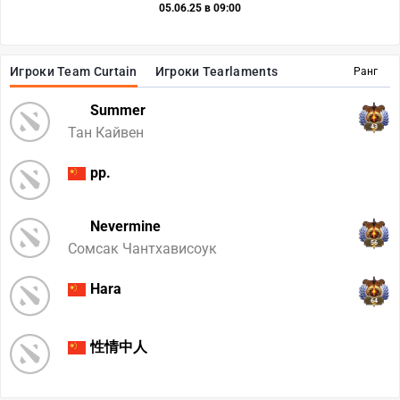
05.06.25 в 09:00
Игроки Team Curtain
Игроки Tearlaments
Ранг
Summer
43
Тан Кайвен
pp.
Nevermine
56
Сомсак Чантхависоук
Hara
64
性情中人