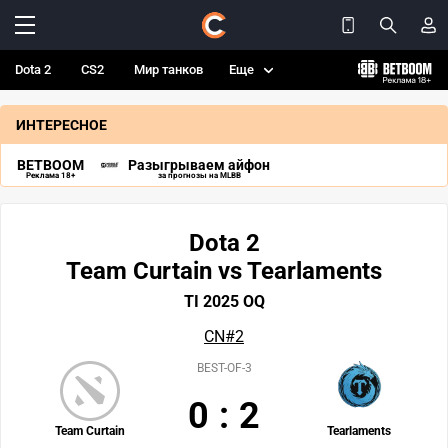
Dota 2
CS2
Мир танков
Еще
ИНТЕРЕСНОЕ
BETBOOM
Разыгрываем айфон
Реклама 18+
за прогнозы на MLBB
Dota 2
Team Curtain vs Tearlaments
TI 2025 OQ
CN#2
BEST-OF-3
0
:
2
Team Curtain
Tearlaments