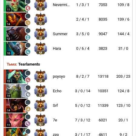
Nevermine
1 / 3 / 1
7053
109 / 8
56
11
2 / 4 / 1
8035
139 / 6
57
14
Summer
3 / 5 / 0
9047
144 / 4
43
12
Hara
0 / 6 / 4
3823
31 / 0
64
10
Тьма:
Tearlaments
poyoyo
8 / 2 / 7
13118
203 / 23
23
15
Echo
3 / 0 / 14
10351
124 / 8
64
15
Srf
5 / 0 / 12
11339
123 / 10
77
14
7e
7 / 3 / 12
6021
20 / 1
381
11
zzq
3 / 1 / 17
4611
9 / 2