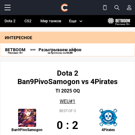
Dota 2
CS2
Мир танков
Еще
ИНТЕРЕСНОЕ
BETBOOM
Разыгрываем айфон
Реклама 18+
за прогнозы на MLBB
Dota 2
Ban9PivoSamogon vs 4Pirates
TI 2025 OQ
WEU#1
BEST-OF-3
0
:
2
Ban9PivoSamogon
4Pirates