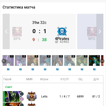
Статистика матча
39м 32с
0
:
1
BPS
4Pirates
BPS
9
:
38
42462
1
2
3
4
5
6
7
8
Герой
MMR
Игрок
У/С/П
ОЦ
Д/Н
Свет
Lelis
1 / 4 / 7
6899
81 / 2
115
13