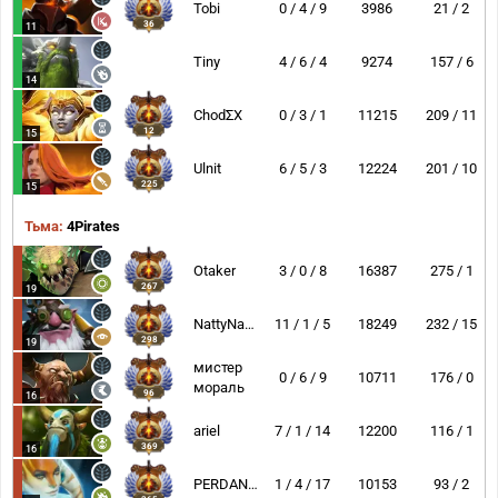
Tobi
0 / 4 / 9
3986
21 / 2
36
11
Tiny
4 / 6 / 4
9274
157 / 6
14
ChodΣX
0 / 3 / 1
11215
209 / 11
12
15
Ulnit
6 / 5 / 3
12224
201 / 10
225
15
Тьма:
4Pirates
Otaker
3 / 0 / 8
16387
275 / 1
267
19
NattyNarwhal
11 / 1 / 5
18249
232 / 15
298
19
мистер
0 / 6 / 9
10711
176 / 0
мораль
96
16
ariel
7 / 1 / 14
12200
116 / 1
369
16
PERDAN4IK
1 / 4 / 17
10153
93 / 2