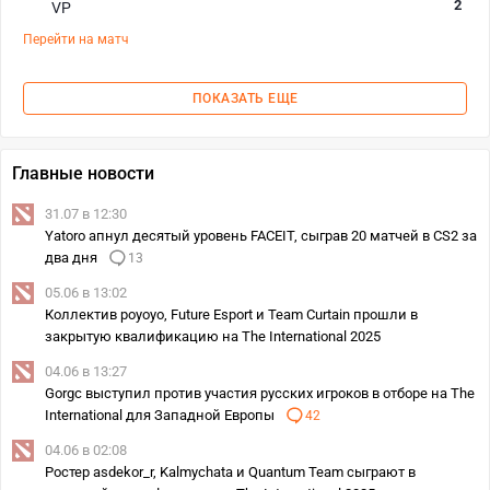
2
VP
Перейти на матч
ПОКАЗАТЬ ЕЩЕ
Главные новости
31.07 в 12:30
Yatoro апнул десятый уровень FACEIT, сыграв 20 матчей в CS2 за
два дня
13
05.06 в 13:02
Коллектив poyoyo, Future Esport и Team Curtain прошли в
закрытую квалификацию на The International 2025
04.06 в 13:27
Gorgc выступил против участия русских игроков в отборе на The
International для Западной Европы
42
04.06 в 02:08
Ростер asdekor_r, Kalmychata и Quantum Team сыграют в