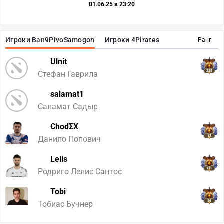
01.06.25 в 23:20
Игроки Ban9PivoSamogon
Игроки 4Pirates
Ранг
Ulnit
225
Стефан Гаврила
salamat1
Саламат Садыр
ChodΣX
12
Данило Попович
Lelis
115
Родриго Лелис Сантос
Tobi
36
Тобиас Бучнер