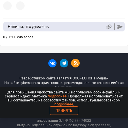
Напиши, что думаешь
0 / 1500 символов
Разработчиком сайта является ООО «ЕСПОРТ Медиа»
На сайте cybersport.ru применяются рекомендательные технологии
О нас
Документы
Для повышения удобства сайта мы используем cookie-файлы и
сервис Яндекс.Метрика
подробнее
. Продолжая использовать сайт,
© ООО «Киберспорт.ру» — Все права защищены
вы соглашаетесь на обработку файлов, используемых сервисом
подробнее
.
18+
ПРИНЯТЬ
ООО «Киберспорт.ру». Свидетельство о регистрации средств массовой
информации ЭЛ № ФС 77 - 74
022
выдано Федеральной службой по надзору в сфере связи,