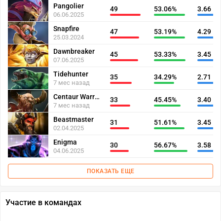
Pangolier
49
53.06%
3.66
06.06.2025
Snapfire
47
53.19%
4.29
25.03.2024
Dawnbreaker
45
53.33%
3.45
07.06.2025
Tidehunter
35
34.29%
2.71
7 мес назад
Centaur Warrunner
33
45.45%
3.40
7 мес назад
Beastmaster
31
51.61%
3.45
02.04.2025
Enigma
30
56.67%
3.58
04.06.2025
ПОКАЗАТЬ ЕЩЕ
Участие в командах