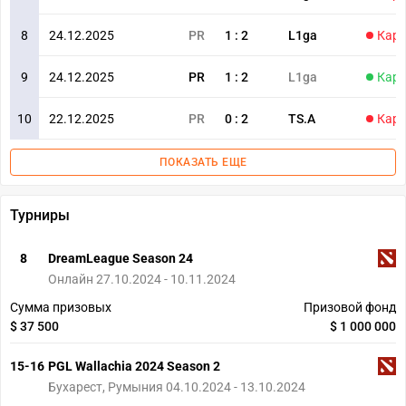
8
24.12.2025
PR
1
:
2
L1ga
Карт
9
24.12.2025
PR
1
:
2
L1ga
Карт
10
22.12.2025
PR
0
:
2
TS.A
Карт
ПОКАЗАТЬ ЕЩЕ
Турниры
8
DreamLeague Season 24
Онлайн 27.10.2024 - 10.11.2024
Сумма призовых
Призовой фонд
$ 37 500
$ 1 000 000
15-16
PGL Wallachia 2024 Season 2
Бухарест, Румыния 04.10.2024 - 13.10.2024