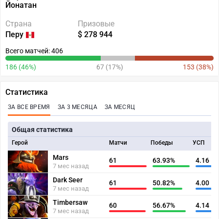
Йонатан
Страна
Призовые
Перу
$ 278 944
Всего матчей: 406
186 (46%)
67 (17%)
153 (38%)
Статистика
ЗА ВСЕ ВРЕМЯ
ЗА 3 МЕСЯЦА
ЗА МЕСЯЦ
Общая статистика
Герой
Матчи
Победы
УСП
Mars
61
63.93%
4.16
7 мес назад
Dark Seer
61
50.82%
4.00
7 мес назад
Timbersaw
60
56.67%
4.14
7 мес назад