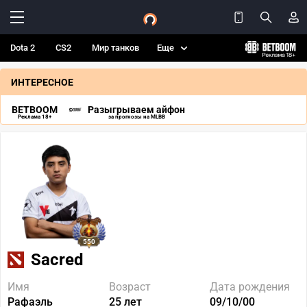
Dota 2
CS2
Мир танков
Еще
ИНТЕРЕСНОЕ
BETBOOM
Разыгрываем айфон
Реклама 18+
за прогнозы на MLBB
550
Sacred
Имя
Возраст
Дата рождения
Рафаэль
25 лет
09/10/00