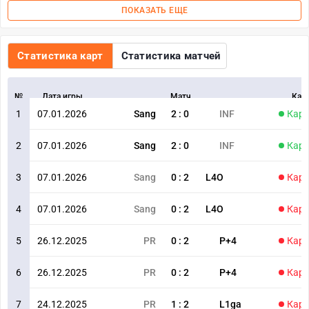
ПОКАЗАТЬ ЕЩЕ
Статистика карт
Статистика матчей
№
Дата игры
Матч
Кар
1
07.01.2026
Sang
2
:
0
INF
Карт
2
07.01.2026
Sang
2
:
0
INF
Карт
3
07.01.2026
Sang
0
:
2
L4O
Карт
4
07.01.2026
Sang
0
:
2
L4O
Карт
5
26.12.2025
PR
0
:
2
P+4
Карт
6
26.12.2025
PR
0
:
2
P+4
Карт
7
24.12.2025
PR
1
:
2
L1ga
Карт