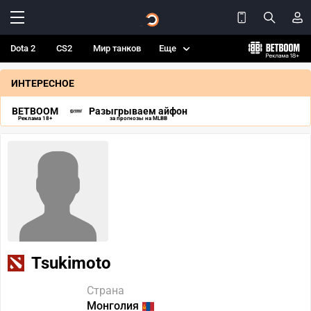
Dota 2
CS2
Мир танков
Еще
ИНТЕРЕСНОЕ
BETBOOM
Разыгрываем айфон
Реклама 18+
за прогнозы на MLBB
Tsukimoto
Страна
Монголия