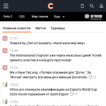
Dota 2
CS2
Мир танков
Еще
Главные новости
Матчи
Турниры
17:31
Помоги by_Owl остановить «Киси-киси мяу-мяу»
15:48
The International стартует уже через несколько дней! Успей
принять участие в конкурсе прогнозов!
15:24
Nix о бане TaiLung: «Потеря огромная для "Доты". За
"Интом" смотреть все меньше и меньше [хочется]»
13
15:04
Virtus.pro покинула квалификацию на Esports World Cup
2026 после поражения от Sashi Esport
14
14:50