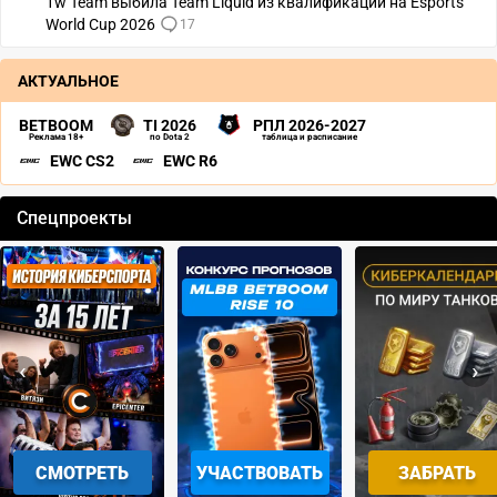
1w Team выбила Team Liquid из квалификации на Esports
World Cup 2026
17
АКТУАЛЬНОЕ
BETBOOM
TI 2026
РПЛ 2026-2027
Реклама 18+
по Dota 2
таблица и расписание
EWC CS2
EWC R6
Спецпроекты
‹
›
СМОТРЕТЬ
УЧАСТВОВАТЬ
ЗАБРАТЬ