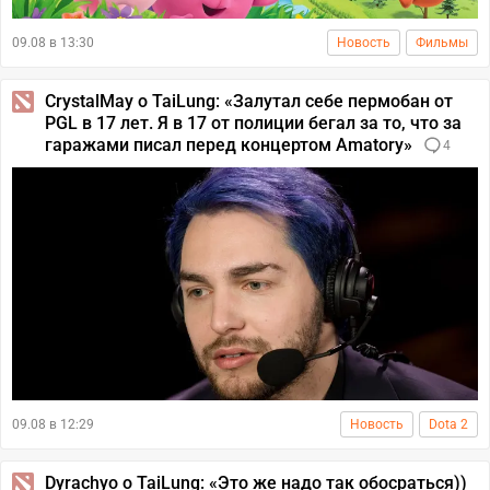
09.08 в 13:30
Новость
Фильмы
CrystalMay о TaiLung: «Залутал себе пермобан от
PGL в 17 лет. Я в 17 от полиции бегал за то, что за
гаражами писал перед концертом Amatory»
4
09.08 в 12:29
Новость
Dota 2
Dyrachyo о TaiLung: «Это же надо так обосраться))