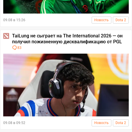
09.08 в 15:26
Новость
Dota 2
TaiLung не сыграет на The International 2026 — он
получил пожизненную дисквалификацию от PGL
83
09.08 в 09:52
Новость
Dota 2