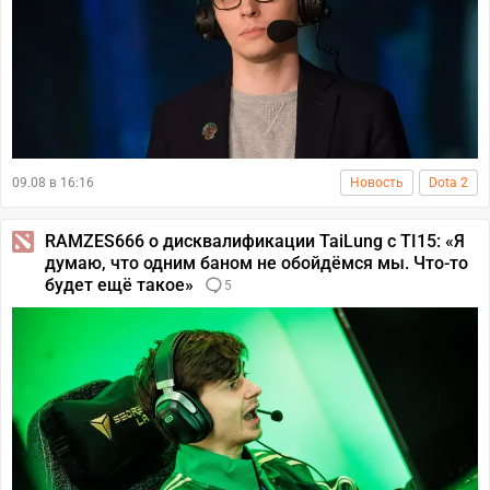
09.08 в 16:16
Новость
Dota 2
RAMZES666 о дисквалификации TaiLung с TI15: «Я
думаю, что одним баном не обойдёмся мы. Что-то
будет ещё такое»
5