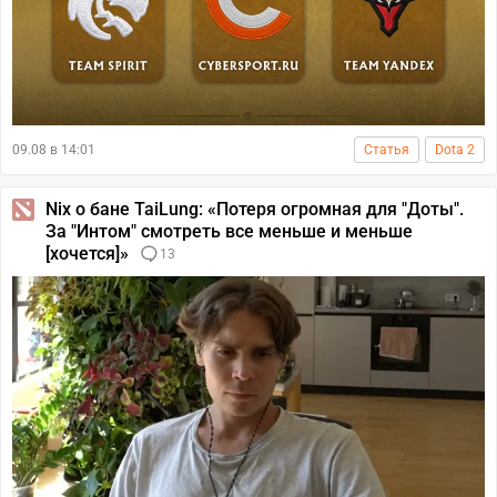
09.08 в 14:01
Статья
Dota 2
Nix о бане TaiLung: «Потеря огромная для "Доты".
За "Интом" смотреть все меньше и меньше
[хочется]»
13