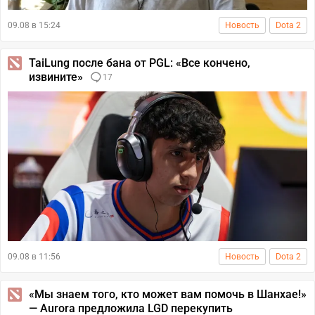
09.08 в 15:24
Новость
Dota 2
TaiLung после бана от PGL: «Все кончено,
извините»
17
09.08 в 11:56
Новость
Dota 2
«Мы знаем того, кто может вам помочь в Шанхае!»
— Aurora предложила LGD перекупить