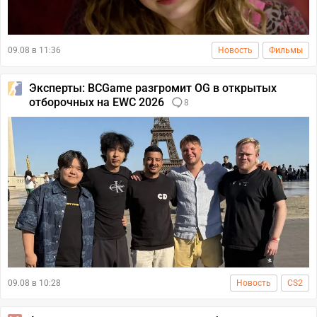
09.08 в 11:36
Новость
Фильмы
Эксперты: BCGame разгромит OG в открытых
отборочных на EWC 2026
8
09.08 в 10:28
Новость
CS2