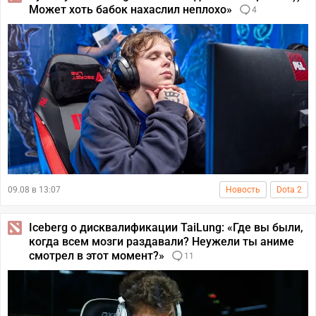
Может хоть бабок нахаслил неплохо»
4
09.08 в 13:07
Новость
Dota 2
Iceberg о дисквалификации TaiLung: «Где вы были,
когда всем мозги раздавали? Неужели ты аниме
смотрел в этот момент?»
11