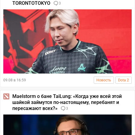
TORONTOTOKYO
3
09.08 в 16:59
Новость
Dota 2
Maelstorm о бане TaiLung: «Когда уже всей этой
шайкой займутся по-настоящему, перебанят и
пересажают всех?»
3