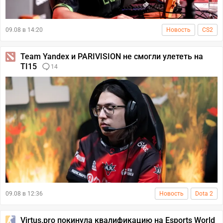
09.08 в 14:20
Новость
CS2
Team Yandex и PARIVISION не смогли улететь на
TI15
14
09.08 в 12:36
Новость
Dota 2
Virtus.pro покинула квалификацию на Esports World