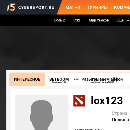
МАТЧИ
ТУРНИРЫ
КОМАН
Dota 2
CS2
Мир танков
Еще
ИНТЕРЕСНОЕ
BETBOOM
Разыгрываем айфон
Реклама 18+
за прогнозы на MLBB
lox123
Страна
Польша