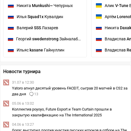
Никита
Munkushi~
Чепурных
Алик
V-Tune
В
Илья
Squad1x
Кувалдин
Артём
Loreno
Валерий
SSS
Лазарев
Никита
Daxa
Георгий
swedenstrong
Зайналабидов
Владислав
An
Ильяс
kasane
Гайнуллин
Владислав
Re
Новости турнира
31.07 в 12:30
Yatoro апнул десятый уровень FACEIT, сыграв 20 матчей в CS2 за
два дня
13
05.06 в 13:02
Коллектив poyoyo, Future Esport и Team Curtain прошли в
закрытую квалификацию на The International 2025
04.06 в 13:27
Gorgc выступил против участия русских игроков в отборе на The