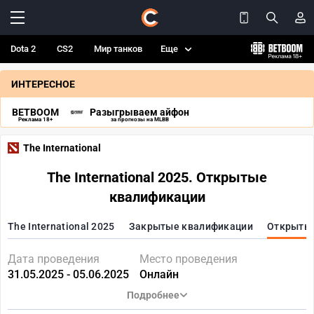
Dota 2
CS2
Мир танков
Еще
ИНТЕРЕСНОЕ
BETBOOM
Разыгрываем айфон
Реклама 18+
за прогнозы на MLBB
The International
The International 2025. Открытые
квалификации
The International 2025
Закрытые квалификации
Открыты
Дата проведения
Место проведения
31.05.2025 - 05.06.2025
Онлайн
Подробнее