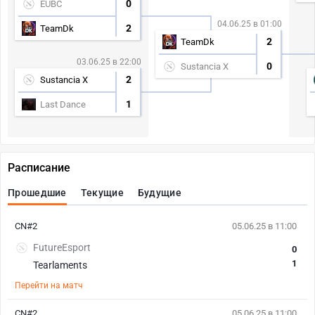
0
EUBC
04.06.25 в 01:00
2
TeamDk
2
TeamDk
03.06.25 в 22:00
0
Sustancia X
2
Sustancia X
1
Last Dance
Расписание
Прошедшие
Текущие
Будущие
CN#2
05.06.25 в 11:00
FutureEsport
0
1
Tearlaments
Перейти на матч
CN#2
05.06.25 в 11:00