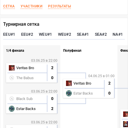
СЕТКА
УЧАСТНИКИ
РЕЗУЛЬТАТЫ
Турнирная сетка
EEU#1
EEU#2
WEU#1
WEU#2
SEA#1
SEA#2
NA#1
1/4 финала
Полуфинал
Фин
03.06.25 в 22:00
2
Veritas Bro
04.06.25 в 01:00
0
The Babus
2
Veritas Bro
03.06.25 в 22:00
0
Estar Backs
0
Black Sub
2
Estar Backs
03.06.25 в 22:00