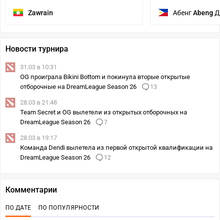
Zawrain
Абенг
Abeng
Д
Новости турнира
31.03 в 10:31
OG проиграла Bikini Bottom и покинула вторые открытые
отборочные на DreamLeague Season 26
13
28.03 в 21:48
Team Secret и OG вылетели из открытых отборочных на
DreamLeague Season 26
7
28.03 в 19:17
Команда Dendi вылетела из первой открытой квалификации на
DreamLeague Season 26
12
Комментарии
ПО ДАТЕ
ПО ПОПУЛЯРНОСТИ