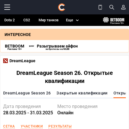
Dota 2
CS2
Мир танков
Еще
ИНТЕРЕСНОЕ
BETBOOM
Разыгрываем айфон
Реклама 18+
за прогнозы на MLBB
DreamLeague
DreamLeague Season 26. Открытые
квалификации
DreamLeague Season 26
Закрытые квалификации
Открыт
Дата проведения
Место проведения
28.03.2025 - 31.03.2025
Онлайн
СЕТКА
УЧАСТНИКИ
РЕЗУЛЬТАТЫ