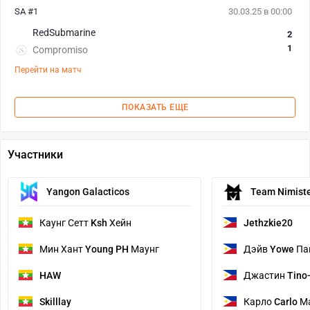
SA #1
30.03.25 в 00:00
RedSubmarine
2
1
Compromiso
Перейти на матч
ПОКАЗАТЬ ЕЩЕ
Участники
Yangon Galacticos
Team Nimist
Каунг Сетт
Ksh
Хейн
Jethzkie20
Мин Хант
Young PH
Маунг
Дэйв
Yowe
Па
HAW
Джастин
Tino
Skilllay
Карло
Carlo
М