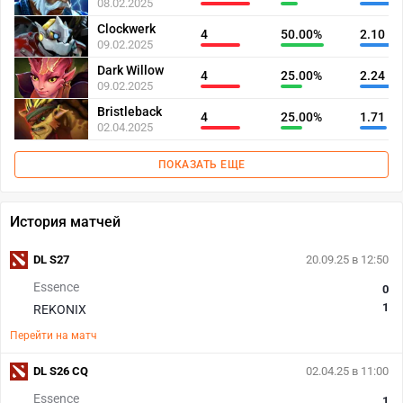
08.02.2025
Clockwerk
4
50.00%
2.10
09.02.2025
Dark Willow
4
25.00%
2.24
09.02.2025
Bristleback
4
25.00%
1.71
02.04.2025
ПОКАЗАТЬ ЕЩЕ
История матчей
DL S27
20.09.25 в 12:50
Essence
0
1
REKONIX
Перейти на матч
DL S26 CQ
02.04.25 в 11:00
Essence
1