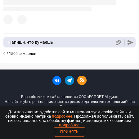
Напиши, что думаешь
0 / 1500 символов
Разработчиком сайта является ООО «ЕСПОРТ Медиа»
На сайте cybersport.ru применяются рекомендательные технологии
О нас
Документы
Для повышения удобства сайта мы используем cookie-файлы и
сервис Яндекс.Метрика
подробнее
. Продолжая использовать сайт,
© ООО «Киберспорт.ру» — Все права защищены
вы соглашаетесь на обработку файлов, используемых сервисом
подробнее
.
18+
ПРИНЯТЬ
ООО «Киберспорт.ру». Свидетельство о регистрации средств массовой