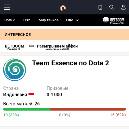
Dota 2
CS2
Мир танков
Еще
ИНТЕРЕСНОЕ
BETBOOM
Разыгрываем айфон
Реклама 18+
за прогнозы на MLBB
Team Essence по Dota 2
Страна
Призовые
Индонезия
$ 4 000
Всего матчей: 26
10 (38%)
0 (0%)
16 (62%)