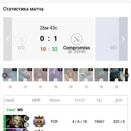
Статистика матча
26м 43с
0
:
1
WD
Compromiso
WD
10
:
32
35240
1
2
3
4
5
6
7
8
Герой
MMR
Игрок
У/С/П
ОЦ
Д/Н
Свет:
WD
FCR
4 / 6 / 18
19667
323 / 3
461
20