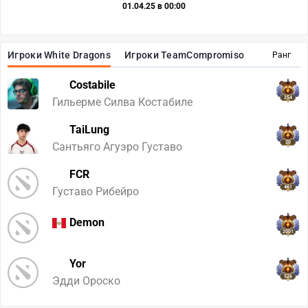
01.04.25 в 00:00
Игроки White Dragons
Игроки TeamCompromiso
Ранг
Costabile
254
Гильерме Силва Костабиле
TaiLung
20
Сантьяго Агуэро Густаво
FCR
461
Густаво Рибейро
Demon
2001
Yor
526
Эдди Ороско