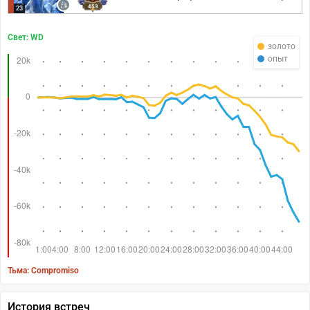
453
23
Свет: WD
золото
опыт
Тьма: Compromiso
История встреч