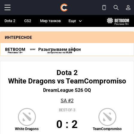
Dota 2
CS2
Мир танков
Еще
ИНТЕРЕСНОЕ
BETBOOM
Разыгрываем айфон
Реклама 18+
за прогнозы на MLBB
Dota 2
White Dragons vs TeamCompromiso
DreamLeague S26 OQ
SA #2
BEST-OF-3
0
:
2
White Dragons
TeamCompromiso