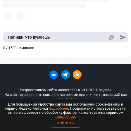
Напиши, что думаешь
0 / 1500 символов
Разработчиком сайта является ООО «ЕСПОРТ Медиа»
На сайте cybersport.ru применяются рекомендательные технологии
О нас
Документы
Для повышения удобства сайта мы используем cookie-файлы и
сервис Яндекс.Метрика
подробнее
. Продолжая использовать сайт,
© ООО «Киберспорт.ру» — Все права защищены
вы соглашаетесь на обработку файлов, используемых сервисом
подробнее
.
18+
ПРИНЯТЬ
ООО «Киберспорт.ру». Свидетельство о регистрации средств массовой