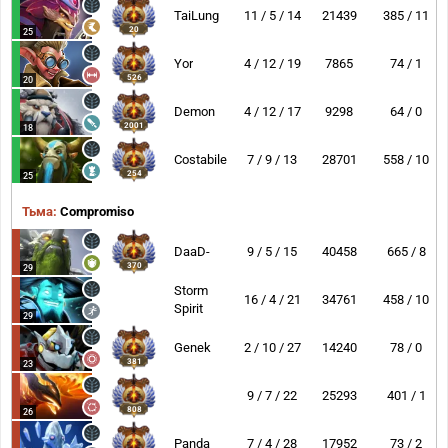
TaiLung
11 / 5 / 14
21439
385 / 11
20
25
Yor
4 / 12 / 19
7865
74 / 1
526
20
Demon
4 / 12 / 17
9298
64 / 0
2001
18
Costabile
7 / 9 / 13
28701
558 / 10
254
25
Тьма:
Compromiso
DaaD-
9 / 5 / 15
40458
665 / 8
370
29
Storm
16 / 4 / 21
34761
458 / 10
Spirit
29
Genek
2 / 10 / 27
14240
78 / 0
381
23
9 / 7 / 22
25293
401 / 1
808
26
Panda
7 / 4 / 28
17952
73 / 2