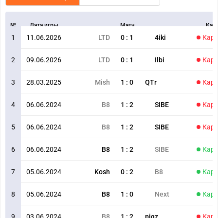
№
Дата игры
Матч
Кар
1
11.06.2026
LTD
0
:
1
4iki
Карт
2
09.06.2026
LTD
0
:
1
Ilbi
Карт
3
28.03.2025
Mish
1
:
0
QTr
Карт
4
06.06.2024
B8
1
:
2
SIBE
Карт
5
06.06.2024
B8
1
:
2
SIBE
Карт
6
06.06.2024
B8
1
:
2
SIBE
Карт
7
05.06.2024
Kosh
0
:
2
B8
Карт
8
05.06.2024
B8
1
:
0
Next
Карт
9
03.06.2024
B8
1
:
2
pigz
Карт