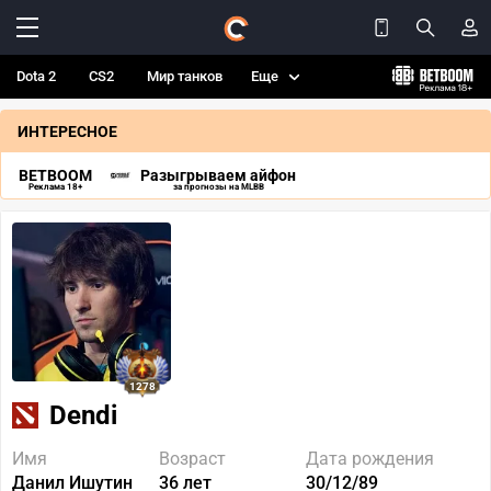
Dota 2
CS2
Мир танков
Еще
ИНТЕРЕСНОЕ
BETBOOM
Разыгрываем айфон
Реклама 18+
за прогнозы на MLBB
1278
Dendi
Имя
Возраст
Дата рождения
Данил Ишутин
36 лет
30/12/89