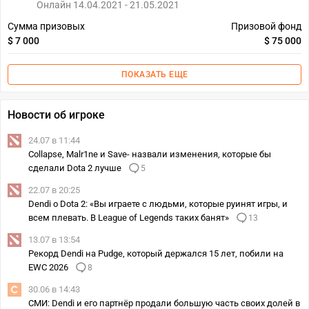
Онлайн 14.04.2021 - 21.05.2021
Сумма призовых
Призовой фонд
$ 7 000
$ 75 000
ПОКАЗАТЬ ЕЩЕ
Новости об игроке
24.07 в 11:44
Collapse, Malr1ne и Save- назвали изменения, которые бы
сделали Dota 2 лучше
5
22.07 в 20:25
Dendi о Dota 2: «Вы играете с людьми, которые руинят игры, и
всем плевать. В League of Legends таких банят»
13
13.07 в 13:54
Рекорд Dendi на Pudge, который держался 15 лет, побили на
EWC 2026
8
30.06 в 14:43
СМИ: Dendi и его партнёр продали большую часть своих долей в