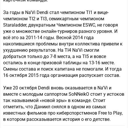
За годы в Na'Vi Dendi стал чемпионом TI1 и вице-
чемпионом TI2 и TI3, семикартным чемпионом
Staraladder, двукратным Чемпионом ESWC, не говоря
уже о множестве онлайн-турниров разного уровня. И
всё это за 2011-14 годы. Весной 2014 года
накопившиеся проблемы внутри коллектива привели к
ухудшению результатов. На TI4 Na'Vi смогли
добраться только до 7-8 места, а на TI5 и вовсе
остались в конце призовой таблицы на 13-16 месте.
Смены состава и поиск капитана не помогали. И тогда
16 октября 2015 года организация распускает состав.
Уже 20 октября Dendi вновь оказывается в Na'Vi и
вместе с молодым саппортом SoNNeikO стоит у истоков
так называемой «новой эры» в команде. Стоит
отметить, что Даниил снялся в одном из самых
известных фильмов про киберспорстменов Free to Play,
в котором рассказывается история о его детстве.