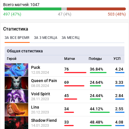
Всего матчей: 1047
497 (47%)
47 (4%)
503 (48%)
Статистика
ЗА ВСЕ ВРЕМЯ
ЗА 3 МЕСЯЦА
ЗА МЕСЯЦ
Общая статистика
Герой
Матчи
Победы
УСП
Puck
76
36.84%
4.24
12.05.2024
Queen of Pain
69
24.64%
3.33
08.05.2024
Void Spirit
45
24.44%
2.84
28.11.2023
Lina
34
44.12%
2.55
20.12.2023
Shadow Fiend
33
48.48%
4.08
14.01.2023