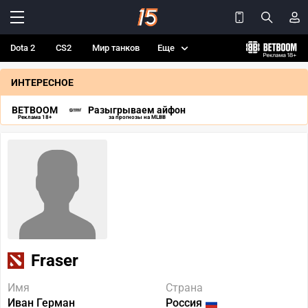
Dota 2
CS2
Мир танков
Еще
ИНТЕРЕСНОЕ
BETBOOM
Разыгрываем айфон
Реклама 18+
за прогнозы на MLBB
Fraser
Имя
Страна
Иван Герман
Россия