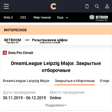
Dota 2
CS2
Мир танков
Еще
ИНТЕРЕСНОЕ
BETBOOM
Разыгрываем айфон
Реклама 18+
за прогнозы на MLBB
Dota Pro Circuit
DreamLeague Leipzig Major. Закрытые
отборочные
DreamLeague Leipzig Major
Закрытые отборочные
Откры
Дата проведения
Место проведения
30.11.2019 - 06.12.2019
Online
Подробнее