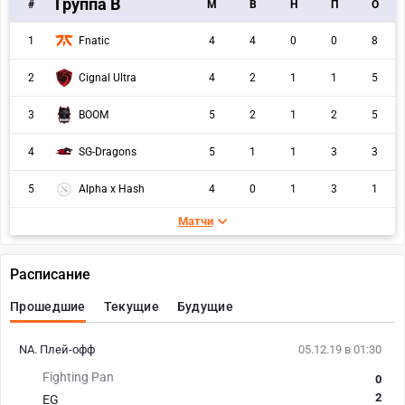
Группа B
#
M
В
Н
П
О
1
Fnatic
4
4
0
0
8
2
Cignal Ultra
4
2
1
1
5
3
BOOM
5
2
1
2
5
4
SG-Dragons
5
1
1
3
3
5
Alpha x Hash
4
0
1
3
1
Матчи
Расписание
Прошедшие
Текущие
Будущие
NA. Плей-офф
05.12.19 в 01:30
Fighting Pan
0
2
EG