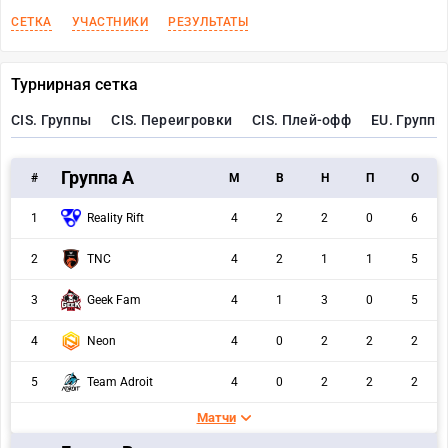
СЕТКА
УЧАСТНИКИ
РЕЗУЛЬТАТЫ
Турнирная сетка
CIS. Группы
CIS. Переигровки
CIS. Плей-офф
EU. Группы
Группа A
#
M
В
Н
П
О
1
Reality Rift
4
2
2
0
6
2
TNC
4
2
1
1
5
3
Geek Fam
4
1
3
0
5
4
Neon
4
0
2
2
2
5
Team Adroit
4
0
2
2
2
Матчи