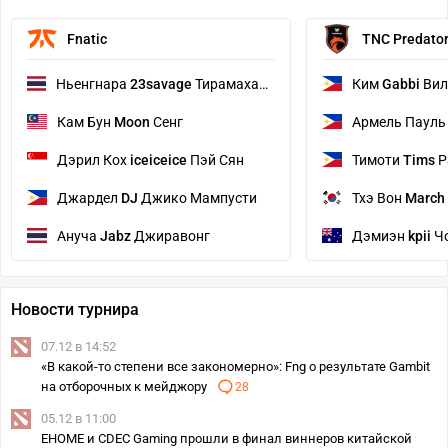
Fnatic
TNC Predato
Ньенгнара
23savage
Тирамаханон
Ким
Gabbi
Вил
Кам Бун
Moon
Сенг
Армель Паул
Дэрил Кох
iceiceice
Пэй Сян
Тимоти
Tims
Р
Джардел
DJ
Джико Мампусти
Тхэ Вон
March
Ануча
Jabz
Джиравонг
Дэмиэн
kpii
Ч
Новости турнира
07.12 в 14:52
«В какой-то степени все закономерно»: Fng о результате Gambit
на отборочных к мейджору
28
05.12 в 11:00
EHOME и CDEC Gaming прошли в финал виннеров китайской