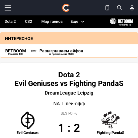
Dota 2
CS2
Мир танков
Еще
ИНТЕРЕСНОЕ
BETBOOM
Разыгрываем айфон
Реклама 18+
за прогнозы на MLBB
Dota 2
Evil Geniuses vs Fighting PandaS
DreamLeague Leipzig
NA. Плей-офф
BEST-OF-3
1
:
2
Evil Geniuses
Fighting PandaS