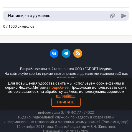
Напиши, что думаешь
0 / 1500 символов
Разработчиком сайта является ООО «ЕСПОРТ Медиа»
На сайте cybersport.ru применяются рекомендательные технологии
О нас
Документы
Для повышения удобства сайта мы используем cookie-файлы и
сервис Яндекс.Метрика
подробнее
. Продолжая использовать сайт,
© ООО «Киберспорт.ру» — Все права защищены
вы соглашаетесь на обработку файлов, используемых сервисом
подробнее
.
18+
ПРИНЯТЬ
ООО «Киберспорт.ру». Свидетельство о регистрации средств массовой
информации ЭЛ № ФС 77 - 74
022
выдано Федеральной службой по надзору в сфере связи,
информационных технологий и массовых коммуникаций (Роскомнадзор)
19 октября 2018 года. Главный редактор — В.Н. Животнев.
Cybersport.ru
@ 2011 - 2026