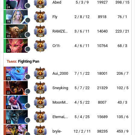
Abed
5 / 3 / 9
19927
398 / 15
80
24
Fly
2 / 8 / 12
8918
76 / 1
95
19
RAMZES666
3 / 6 / 11
14040
223 / 21
548
22
Cr1t-
4 / 6 / 11
10764
68 / 3
170
20
Тьма:
Fighting Pan
Aui_2000
7 / 1 / 22
18001
206 / 7
434
25
Sneyking
5 / 7 / 22
21329
102 / 5
103
22
MoonMeander
4 / 5 / 22
8007
43 / 3
908
21
EternaLEnVy
5 / 4 / 25
15689
135 / 6
59
25
bryle-
12 / 2 / 11
38235
453 / 9