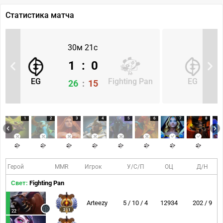
Статистика матча
30м 21с
1
:
0
EG
Fighting Pan
EG
26
:
15
1
2
3
4
5
6
7
8
Герой
MMR
Игрок
У/С/П
ОЦ
Д/Н
Свет:
Fighting Pan
Arteezy
5 / 10 / 4
12934
202 / 9
211
22