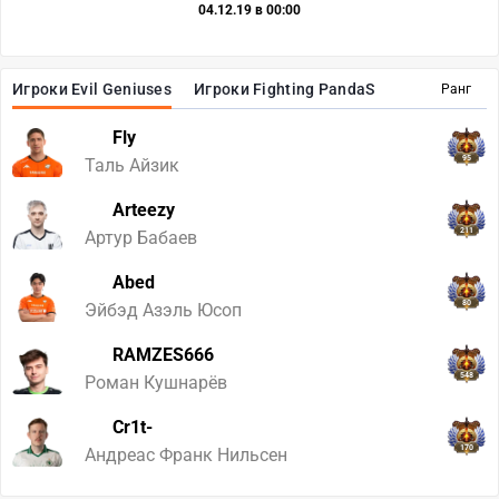
04.12.19 в 00:00
Игроки Evil Geniuses
Игроки Fighting PandaS
Ранг
Fly
95
Таль Айзик
Arteezy
211
Артур Бабаев
Abed
80
Эйбэд Азэль Юсоп
RAMZES666
548
Роман Кушнарёв
Cr1t-
170
Андреас Франк Нильсен