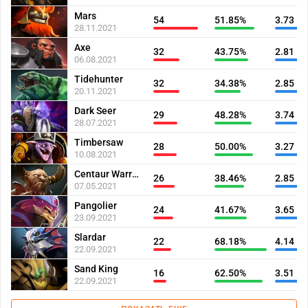
Mars
54
51.85%
3.73
28.11.2021
Axe
32
43.75%
2.81
06.08.2021
Tidehunter
32
34.38%
2.85
20.11.2021
Dark Seer
29
48.28%
3.74
28.07.2021
Timbersaw
28
50.00%
3.27
10.08.2021
Centaur Warrunner
26
38.46%
2.85
07.05.2021
Pangolier
24
41.67%
3.65
23.09.2021
Slardar
22
68.18%
4.14
22.09.2021
Sand King
16
62.50%
3.51
22.09.2021