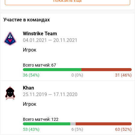
ПОКАЗАТЬ ЕЩЕ
Участие в командах
Winstrike Team
04.01.2021 — 20.11.2021
Игрок
Всего матчей: 67
36 (54%)
0 (0%)
31 (46%)
Khan
25.11.2019 — 17.11.2020
Игрок
Всего матчей: 122
53 (43%)
6 (5%)
63 (52%)