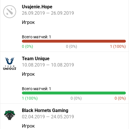
Uvajenie.Hope
26.09.2019 — 26.09.2019
Игрок
Всего матчей: 1
0 (0%)
0 (0%)
1 (100%)
Team Unique
10.08.2019 — 10.08.2019
Игрок
Всего матчей: 1
1 (100%)
0 (0%)
0 (0%)
Black Hornets Gaming
02.04.2019 — 24.05.2019
Игрок