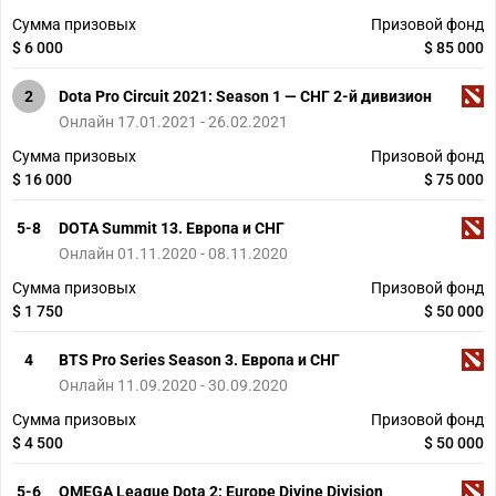
Сумма призовых
Призовой фонд
$ 6 000
$ 85 000
2
Dota Pro Circuit 2021: Season 1 — СНГ 2-й дивизион
Онлайн 17.01.2021 - 26.02.2021
Сумма призовых
Призовой фонд
$ 16 000
$ 75 000
5-8
DOTA Summit 13. Европа и СНГ
Онлайн 01.11.2020 - 08.11.2020
Сумма призовых
Призовой фонд
$ 1 750
$ 50 000
4
BTS Pro Series Season 3. Европа и СНГ
Онлайн 11.09.2020 - 30.09.2020
Сумма призовых
Призовой фонд
$ 4 500
$ 50 000
5-6
OMEGA League Dota 2: Europe Divine Division