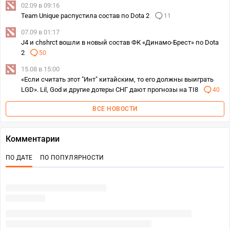
02.09 в 09:16
Team Unique распустила состав по Dota 2
11
07.09 в 01:17
J4 и chshrct вошли в новый состав ФК «Динамо-Брест» по Dota
2
50
15.08 в 15:00
«Если считать этот "Инт" китайским, то его должны выиграть
LGD». Lil, God и другие дотеры СНГ дают прогнозы на TI8
40
ВСЕ НОВОСТИ
Комментарии
ПО ДАТЕ
ПО ПОПУЛЯРНОСТИ