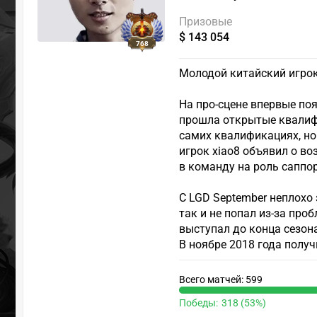
Призовые
$ 143 054
768
Молодой китайский игрок 
На про-сцене впервые поя
прошла открытые квалифи
самих квалификациях, но
игрок xiao8 объявил о в
в команду на роль саппор
С LGD September неплохо з
так и не попал из-за про
выступал до конца сезон
В ноябре 2018 года получ
Всего матчей: 599
Победы:
318 (53%)