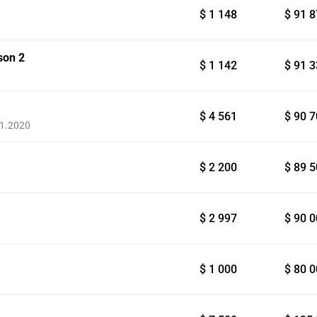
$ 1 148
$ 91 
son 2
$ 1 142
$ 91 
$ 4 561
$ 90 
11.2020
$ 2 200
$ 89 
$ 2 997
$ 90 
$ 1 000
$ 80 