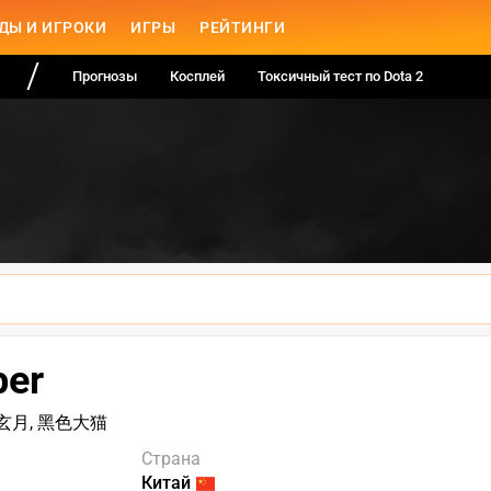
ДЫ И ИГРОКИ
ИГРЫ
РЕЙТИНГИ
Прогнозы
Косплей
Токсичный тест по Dota 2
ber
ep, 玄月, 黑色大猫
Страна
Китай