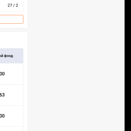
27 / 2
ой фонд
000
163
000