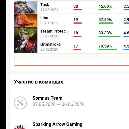
Tusk
20
45.00%
2.
11.03.2021
Lina
19
57.89%
2.
08.01.2021
Treant Protector
18
83.33%
4.
03.09.2020
Grimstroke
17
70.59%
4.
22.12.2020
Участие в командах
Somnus Team
07.05.2026 — 06.06.2026
Sparking Arrow Gaming