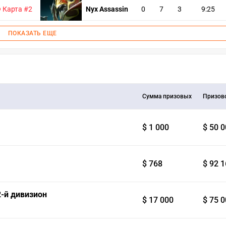
Карта #2
Nyx Assassin
0
7
3
9:25
ПОКАЗАТЬ ЕЩЕ
Сумма призовых
Призов
$ 1 000
$ 50 
$ 768
$ 92 
 2-й дивизион
$ 17 000
$ 75 