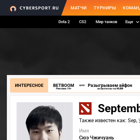
МАТЧИ
ТУРНИРЫ
КОМАН
Dota 2
CS2
Мир танков
Еще
ИНТЕРЕСНОЕ
BETBOOM
Разыгрываем айфон
Реклама 18+
за прогнозы на MLBB
Septem
Также известен как: S
Имя
Сюэ Чжичуань