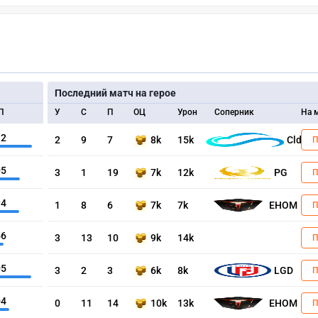
Последний матч на герое
П
У
С
П
ОЦ
Урон
Соперник
На 
12
2
9
7
8k
15k
Cld
05
3
1
19
7k
12k
PG
94
1
8
6
7k
7k
EHOM
56
3
13
10
9k
14k
05
3
2
3
6k
8k
LGD
04
0
11
14
10k
13k
EHOM