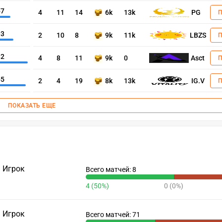
57
4
11
14
6k
13k
PG
93
2
10
8
9k
11k
LBZS
82
4
8
11
9k
0
Asct
55
2
4
19
8k
13k
IG.V
ПОКАЗАТЬ ЕЩЕ
Игрок
Всего матчей: 8
4 (50%)
0 (0%)
Игрок
Всего матчей: 71