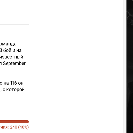
команда
 бой и на
 известный
л September
о на TI6 он
, с которой
ния:
240 (40%)