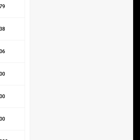
879
338
706
500
000
000