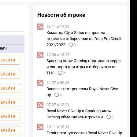
Новости об игроке
26.11 в 11:21
Команда Cty и Setsu не прошла
открытые отборочные на Dota Pro Circuit
2021/2022
3
матч
17.06 в 13:47
ПЕРЕЙТИ
Sparking Arrow Gaming подписала керри
и саппорта для игры в отборочных на
TI10
2
ПЕРЕЙТИ
11.07 в 00:36
ПЕРЕЙТИ
Banana стал тренером Royal Never Give
Up
6
ПЕРЕЙТИ
07.07 в 13:21
Royal Never Give Up и Sparking Arrow
ПЕРЕЙТИ
Gaming обменялись игроками
7
20.11 в 18:18
ПЕРЕЙТИ
Fenrir покинул состав Royal Never Give Up