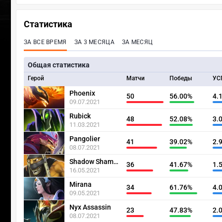
Статистика
ЗА ВСЕ ВРЕМЯ
ЗА 3 МЕСЯЦА
ЗА МЕСЯЦ
Общая статистика
Герой
Матчи
Победы
УС
Phoenix
50
56.00%
4.
09.07.2021
Rubick
48
52.08%
3.
11.03.2021
Pangolier
41
39.02%
2.
08.07.2021
Shadow Shaman
36
41.67%
1.
16.05.2021
Mirana
34
61.76%
4.
09.05.2021
Nyx Assassin
23
47.83%
2.
08.07.2021