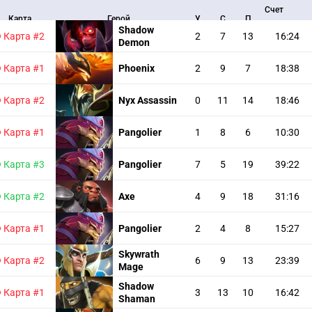
Счет
Карта
Герой
У
С
П
карты
Shadow
Карта #2
2
7
13
16:24
Demon
Карта #1
Phoenix
2
9
7
18:38
Карта #2
Nyx Assassin
0
11
14
18:46
Карта #1
Pangolier
1
8
6
10:30
Карта #3
Pangolier
7
5
19
39:22
Карта #2
Axe
4
9
18
31:16
Карта #1
Pangolier
2
4
8
15:27
Skywrath
Карта #2
6
9
13
23:39
Mage
Shadow
Карта #1
3
13
10
16:42
Shaman