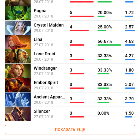
28.07.2018
Pugna
5
20.00%
1.72
29.07.2018
Crystal Maiden
4
25.00%
2.57
29.07.2018
Lina
3
66.67%
4.63
27.07.2018
Lone Druid
3
33.33%
4.27
29.07.2018
Windranger
3
33.33%
1.80
27.07.2018
Ember Spirit
3
33.33%
5.07
29.07.2018
Ancient Apparition
3
33.33%
3.70
29.07.2018
Silencer
3
0.00%
1.50
27.07.2018
ПОКАЗАТЬ ЕЩЕ