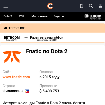
Dota 2
CS2
Мир танков
Еще
ИНТЕРЕСНОЕ
BETBOOM
Разыгрываем айфон
Реклама 18+
за прогнозы на MLBB
Fnatic по Dota 2
Сайт
Основан
www.fnatic.com
в 2015 году
Страна
Призовые
Филиппины
$ 5 408 753
История команды Fnatic в Dota 2 очень богата.