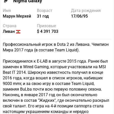
Nigma Galaxy
Имя
Возраст
Дата рождения
Марун Мерхей
31 год
17/06/95
Страна
Призовые
Ливан
$ 4 391 703
Профессиональный игрок в Dota 2 из Ливана. Чемпион
Мира 2017 года (в составе Team Liquid).
Присоединился к E-LAB в августе 2015 года. Ранее был
замечен в Wired Gaming, которые участвовали на MSI
Beat IT 2014. Широкую известность получил в конце
2016 года, когда вошел в список игроков, набивших
9000 mmr, и за свою игру в составе Team Liquid,
заменяя BuLba почти всю первую половину сезона.
Наконец, в январе 2017 год он был окончательно
включен в состав "Жидких", где окончательно раскрыл
свой талант. Его игра на 4-й позиции саппорта стала
настоящим украшением команды и нередко