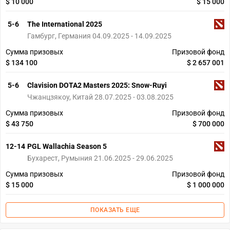
$ 10 000
$ 15 000
5-6
The International 2025
Гамбург, Германия 04.09.2025 - 14.09.2025
Сумма призовых
Призовой фонд
$ 134 100
$ 2 657 001
5-6
Clavision DOTA2 Masters 2025: Snow-Ruyi
Чжанцзякоу, Китай 28.07.2025 - 03.08.2025
Сумма призовых
Призовой фонд
$ 43 750
$ 700 000
12-14
PGL Wallachia Season 5
Бухарест, Румыния 21.06.2025 - 29.06.2025
Сумма призовых
Призовой фонд
$ 15 000
$ 1 000 000
ПОКАЗАТЬ ЕЩЕ