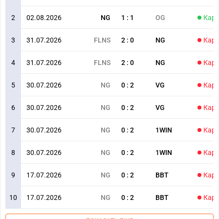
2
02.08.2026
NG
1
:
1
OG
Карт
3
31.07.2026
FLNS
2
:
0
NG
Карт
4
31.07.2026
FLNS
2
:
0
NG
Карт
5
30.07.2026
NG
0
:
2
VG
Карт
6
30.07.2026
NG
0
:
2
VG
Карт
7
30.07.2026
NG
0
:
2
1WIN
Карт
8
30.07.2026
NG
0
:
2
1WIN
Карт
9
17.07.2026
NG
0
:
2
BBT
Карт
10
17.07.2026
NG
0
:
2
BBT
Карт