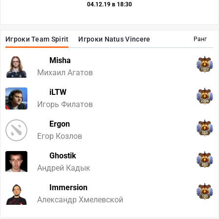
04.12.19 в 18:30
Игроки Team Spirit
Игроки Natus Vincere
Ранг
Misha
1222
Михаил Агатов
iLTW
2206
Игорь Филатов
Ergon
553
Егор Козлов
Ghostik
803
Андрей Кадык
Immersion
133
Александр Хмелевской