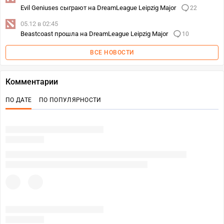
Evil Geniuses сыграют на DreamLeague Leipzig Major
22
05.12 в 02:45
Beastcoast прошла на DreamLeague Leipzig Major
10
ВСЕ НОВОСТИ
Комментарии
ПО ДАТЕ
ПО ПОПУЛЯРНОСТИ