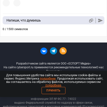
Напиши, что думаешь
0 / 1500 символов
Разработчиком сайта является ООО «ЕСПОРТ Медиа»
На сайте cybersport.ru применяются рекомендательные технологии
О нас
Документы
Для повышения удобства сайта мы используем cookie-файлы и
сервис Яндекс.Метрика
подробнее
. Продолжая использовать сайт,
© ООО «Киберспорт.ру» — Все права защищены
вы соглашаетесь на обработку файлов, используемых сервисом
подробнее
.
18+
ПРИНЯТЬ
ООО «Киберспорт.ру». Свидетельство о регистрации средств массовой
информации ЭЛ № ФС 77 - 74
022
выдано Федеральной службой по надзору в сфере связи,
информационных технологий и массовых коммуникаций (Роскомнадзор)