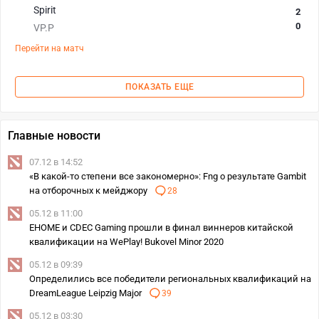
Spirit
2
0
VP.P
Перейти на матч
ПОКАЗАТЬ ЕЩЕ
Главные новости
07.12 в 14:52
«В какой-то степени все закономерно»: Fng о результате Gambit
на отборочных к мейджору
28
05.12 в 11:00
EHOME и CDEC Gaming прошли в финал виннеров китайской
квалификации на WePlay! Bukovel Minor 2020
05.12 в 09:39
Определились все победители региональных квалификаций на
DreamLeague Leipzig Major
39
05.12 в 03:30