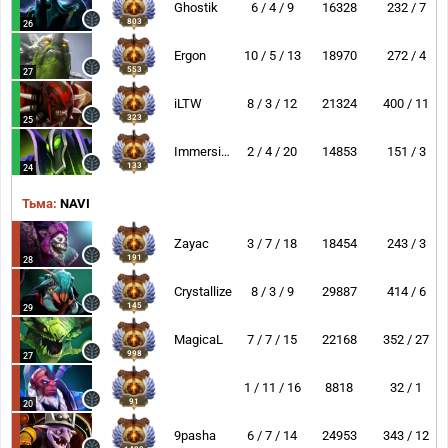
Ghostik
6 / 4 / 9
16328
232 / 7
803
26
Ergon
10 / 5 / 13
18970
272 / 4
553
27
iLTW
8 / 3 / 12
21324
400 / 11
323
25
Immersion
2 / 4 / 20
14853
151 / 3
133
24
Тьма:
NAVI
Zayac
3 / 7 / 18
18454
243 / 3
191
28
Crystallize
8 / 3 / 9
29887
414 / 6
145
29
MagicaL
7 / 7 / 15
22168
352 / 27
998
27
1 / 11 / 16
8818
32 / 1
91
20
9pasha
6 / 7 / 14
24953
343 / 12