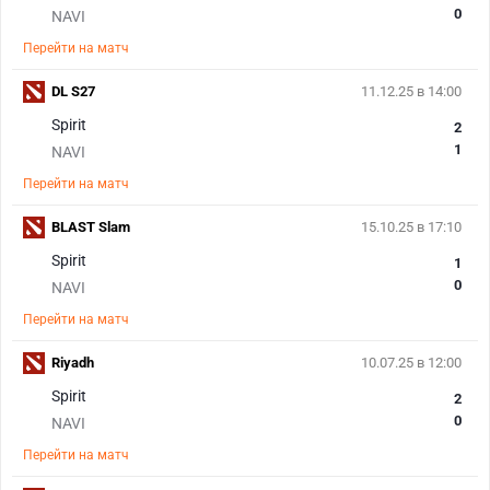
0
NAVI
Перейти на матч
DL S27
11.12.25 в 14:00
Spirit
2
1
NAVI
Перейти на матч
BLAST Slam
15.10.25 в 17:10
Spirit
1
0
NAVI
Перейти на матч
Riyadh
10.07.25 в 12:00
Spirit
2
0
NAVI
Перейти на матч