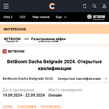
Dota 2
CS2
Мир танков
Еще
ИНТЕРЕСНОЕ
BETBOOM
Разыгрываем айфон
Реклама 18+
за прогнозы на MLBB
BETBOOM
BetBoom Dacha Belgrade 2024. Открытые
квалификации
BetBoom Dacha Belgrade 2024
Закрытые квалификации
О
Дата проведения
Место проведения
19.09.2024 - 22.09.2024
Онлайн
СЕТКА
УЧАСТНИКИ
РЕЗУЛЬТАТЫ