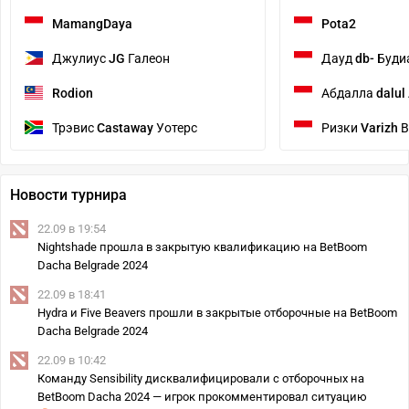
MamangDaya
Pota2
Джулиус
JG
Галеон
Дауд
db-
Буди
Rodion
Абдалла
dalul
Трэвис
Castaway
Уотерс
Ризки
Varizh
В
Новости турнира
22.09 в 19:54
Nightshade прошла в закрытую квалификацию на BetBoom
Dacha Belgrade 2024
22.09 в 18:41
Hydra и Five Beavers прошли в закрытые отборочные на BetBoom
Dacha Belgrade 2024
22.09 в 10:42
Команду Sensibility дисквалифицировали с отборочных на
BetBoom Dacha 2024 — игрок прокомментировал ситуацию