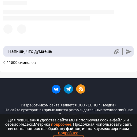
Напиши, что думаешь
0 / 1500 символов
Разработчиком сайта является ООО «ЕСПОРТ Медиа»
На сайте cybersport.ru применяются рекомендательные технологии
О нас
Документы
Для повышения удобства сайта мы используем cookie-файлы и
сервис Яндекс.Метрика
подробнее
. Продолжая использовать сайт,
© ООО «Киберспорт.ру» — Все права защищены
вы соглашаетесь на обработку файлов, используемых сервисом
подробнее
.
18+