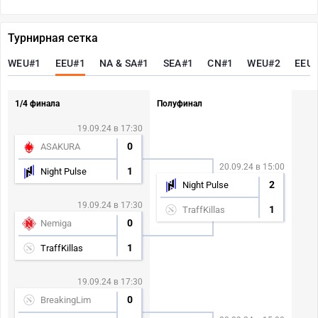
Турнирная сетка
WEU#1
EEU#1
NA & SA#1
SEA#1
CN#1
WEU#2
EEU
1/4 финала
Полуфинал
19.09.24 в 17:30
0
ASAKURA
20.09.24 в 15:00
1
Night Pulse
2
Night Pulse
19.09.24 в 17:30
1
TraffKillas
0
Nemiga
1
TraffKillas
19.09.24 в 17:30
0
BreakingLim