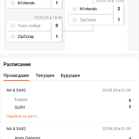
20.09.24 в 15:00
1
N1ntendo
2
N1ntendo
19.09.24 в 18:40
1
ZipZzzap
0
Team Judagi
1
ZipZzzap
Расписание
Прошедшие
Текущие
Будущие
NA & SA#2
23.09.24 в 01:00
Fusion
0
2
GofH
Перейти на матч
NA & SA#2
23.09.24 в 01:00
Apex Genesis
2