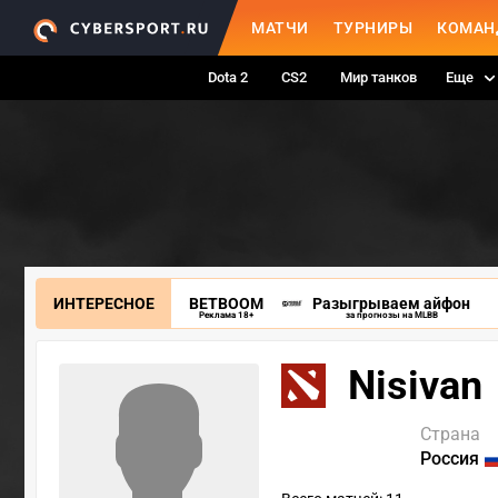
МАТЧИ
ТУРНИРЫ
КОМАН
Dota 2
CS2
Мир танков
Еще
ИНТЕРЕСНОЕ
BETBOOM
Разыгрываем айфон
Реклама 18+
за прогнозы на MLBB
Nisivan
Страна
Россия