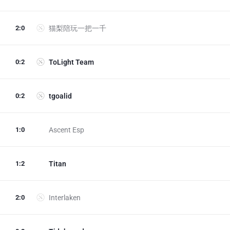
2
:
0
猫梨陪玩一把一千
0
:
2
ToLight Team
0
:
2
tgoalid
1
:
0
Ascent Esp
1
:
2
Titan
2
:
0
Interlaken