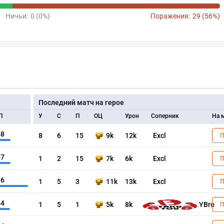
Ничьи:
0 (0%)
Поражения:
29 (56%)
Последний матч на герое
П
У
С
П
ОЦ
Урон
Соперник
На 
58
8
6
15
9k
12k
Excl
57
1
2
15
7k
6k
Excl
86
1
5
3
11k
13k
Excl
54
1
5
1
5k
8k
YBro