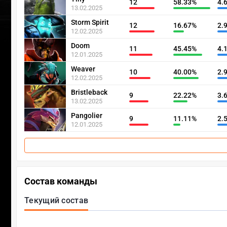
12
58.33%
4.
13.02.2025
Storm Spirit
12
16.67%
2.
12.02.2025
Doom
11
45.45%
4.
12.01.2025
Weaver
10
40.00%
2.
12.02.2025
Bristleback
9
22.22%
3.
13.02.2025
Pangolier
9
11.11%
2.
12.01.2025
Состав команды
Текущий состав