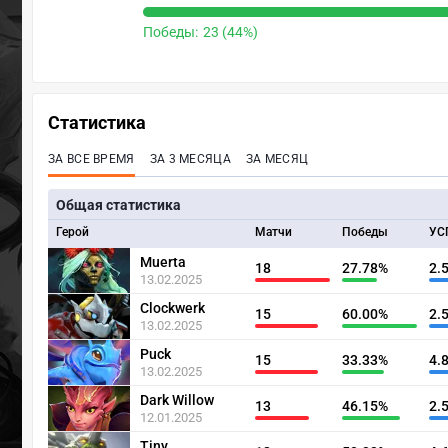
Победы:
23 (44%)
Статистика
ЗА ВСЕ ВРЕМЯ
ЗА 3 МЕСЯЦА
ЗА МЕСЯЦ
Общая статистика
Герой
Матчи
Победы
УС
Muerta
18
27.78%
2.
13.02.2025
Clockwerk
15
60.00%
2.
13.02.2025
Puck
15
33.33%
4.
13.02.2025
Dark Willow
13
46.15%
2.
12.01.2025
Tiny