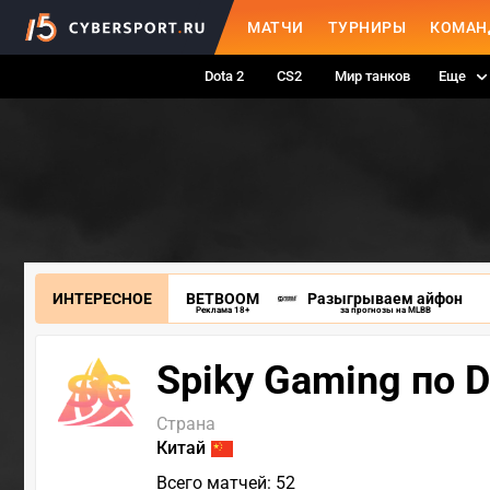
МАТЧИ
ТУРНИРЫ
КОМАН
Dota 2
CS2
Мир танков
Еще
ИНТЕРЕСНОЕ
BETBOOM
Разыгрываем айфон
Реклама 18+
за прогнозы на MLBB
Spiky Gaming по D
Страна
Китай
Всего матчей: 52