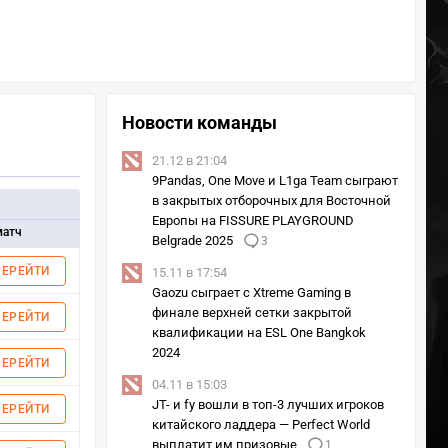
Новости команды
21.12 в 21:04
9Pandas, One Move и L1ga Team сыграют
в закрытых отборочных для Восточной
Европы на FISSURE PLAYGROUND
матч
Belgrade 2025
3
ПЕРЕЙТИ
15.11 в 17:54
Gaozu сыграет с Xtreme Gaming в
финале верхней сетки закрытой
ПЕРЕЙТИ
квалификации на ESL One Bangkok
2024
ПЕРЕЙТИ
04.11 в 15:03
JT- и fy вошли в топ-3 лучших игроков
ПЕРЕЙТИ
китайского ладдера — Perfect World
выплатит им призовые
1