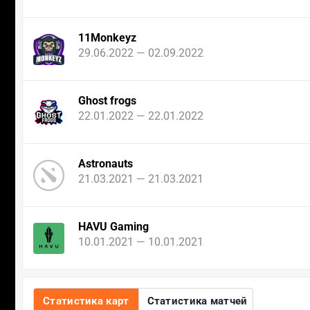
11Monkeyz
29.06.2022 — 02.09.2022
Ghost frogs
22.01.2022 — 22.01.2022
Astronauts
21.03.2021 — 21.03.2021
HAVU Gaming
10.01.2021 — 10.01.2021
Статистика карт
Статистика матчей