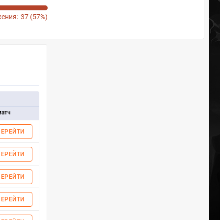
ения:
37 (57%)
матч
ПЕРЕЙТИ
ПЕРЕЙТИ
ПЕРЕЙТИ
ПЕРЕЙТИ