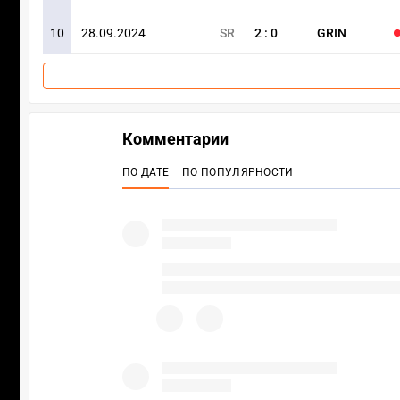
10
28.09.2024
SR
2
:
0
GRIN
Комментарии
ПО ДАТЕ
ПО ПОПУЛЯРНОСТИ