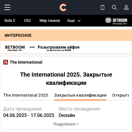
Dota 2
CS2
Мир танков
Еще
ИНТЕРЕСНОЕ
BETBOOM
Разыгрываем айфон
Реклама 18+
за прогнозы на MLBB
The International
The International 2025. Закрытые
квалификации
The International 2025
Закрытые квалификации
Открыты
Дата проведения
Место проведения
04.06.2025 - 17.06.2025
Онлайн
Подробнее