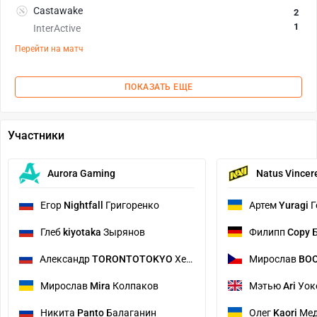
Castawake
2
1
InterActive
Перейти на матч
ПОКАЗАТЬ ЕЩЕ
Участники
Aurora Gaming
Natus Vincer
Егор
Nightfall
Григоренко
Артем
Yuragi
Г
Глеб
kiyotaka
Зырянов
Филипп
Copy
Б
Александр
TORONTOTOKYO
Хертек
Мирослав
BO
Мирослав
Mira
Колпаков
Мэтью
Ari
Уок
Никита
Panto
Балаганин
Олег
Kaori
Мед