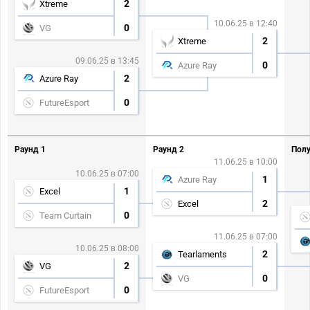
2
Xtreme
10.06.25 в 12:40
0
VG
2
Xtreme
09.06.25 в 13:45
0
Azure Ray
2
Azure Ray
0
FutureEsport
Раунд 1
Раунд 2
Полу
11.06.25 в 10:00
10.06.25 в 07:00
1
Azure Ray
1
Excel
2
Excel
0
Team Curtain
11.06.25 в 07:00
10.06.25 в 08:00
2
Tearlaments
2
VG
0
VG
0
FutureEsport