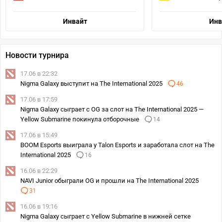
Инвайт
Инв
Новости турнира
17.06 в 22:32
Nigma Galaxy выступит на The International 2025
46
17.06 в 17:59
Nigma Galaxy сыграет с OG за слот на The International 2025 —
Yellow Submarine покинула отборочные
14
17.06 в 15:49
BOOM Esports выиграла у Talon Esports и заработала слот на The
International 2025
16
16.06 в 22:29
NAVI Junior обыграли OG и прошли на The International 2025
31
16.06 в 19:16
Nigma Galaxy сыграет с Yellow Submarine в нижней сетке