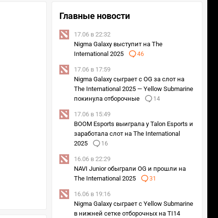
Главные новости
17.06 в 22:32
Nigma Galaxy выступит на The
International 2025
46
17.06 в 17:59
Nigma Galaxy сыграет с OG за слот на
The International 2025 — Yellow Submarine
покинула отборочные
14
17.06 в 15:49
BOOM Esports выиграла у Talon Esports и
заработала слот на The International
2025
16
16.06 в 22:29
NAVI Junior обыграли OG и прошли на
The International 2025
31
16.06 в 19:16
Nigma Galaxy сыграет с Yellow Submarine
в нижней сетке отборочных на TI14