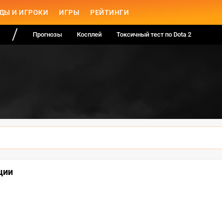
ДЫ И ИГРОКИ
ИГРЫ
РЕЙТИНГИ
Прогнозы
Косплей
Токсичный тест по Dota 2
ции