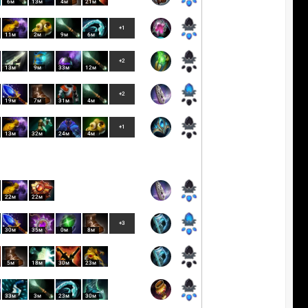
6м
13м
4м
21м
+1
11м
2м
9м
6м
+2
13м
9м
33м
12м
+2
19м
7м
31м
4м
+1
13м
32м
24м
4м
22м
22м
+3
30м
35м
0м
8м
5м
18м
30м
23м
33м
3м
23м
30м