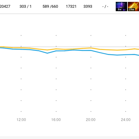
20427
303 / 1
589 /660
17321
3393
- / -
8м
29м