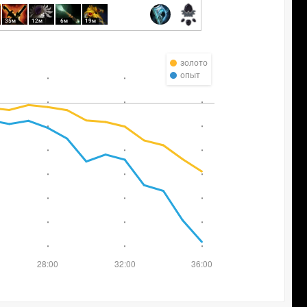
35м
12м
6м
19м
золото
опыт