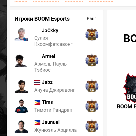
Игроки BOOM Esports
Ранг
JaCkky
BO
Сулия
1
Кхоомфетсавонг
Armel
Армель Пауль
6
Тэбиос
Jabz
Ануча Джиравонг
154
Tims
BOOM E
Тимоти Рандрап
207
Jaunuel
Жунюэль Арцилла
383