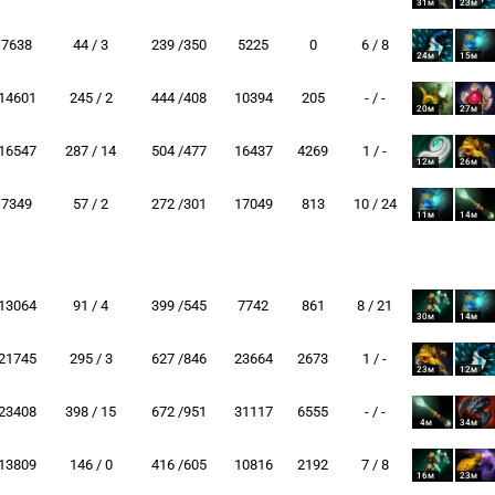
31м
23м
7638
44 / 3
239 /350
5225
0
6 / 8
24м
15м
14601
245 / 2
444 /408
10394
205
- / -
20м
27м
16547
287 / 14
504 /477
16437
4269
1 / -
12м
26м
7349
57 / 2
272 /301
17049
813
10 / 24
11м
14м
13064
91 / 4
399 /545
7742
861
8 / 21
30м
14м
21745
295 / 3
627 /846
23664
2673
1 / -
23м
12м
23408
398 / 15
672 /951
31117
6555
- / -
4м
34м
13809
146 / 0
416 /605
10816
2192
7 / 8
16м
23м