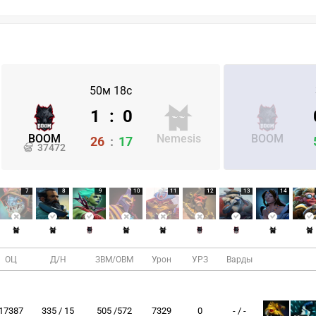
50м 18с
1
:
0
BOOM
Nemesis
BOOM
26
:
17
37472
7
8
9
10
11
12
13
14
ОЦ
Д/Н
ЗВМ/ОВМ
Урон
УРЗ
Варды
17387
335 / 15
505 /572
7329
0
- / -