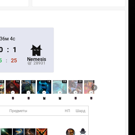
36м 4с
0
:
1
Nemesis
5
:
25
28931
15
16
17
18
19
20
21
22
23
Предметы
НП
Шард