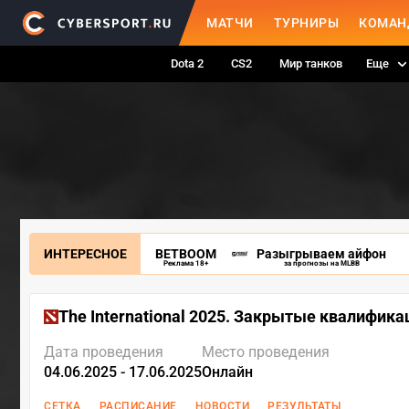
МАТЧИ
ТУРНИРЫ
КОМАН
Dota 2
CS2
Мир танков
Еще
ИНТЕРЕСНОЕ
BETBOOM
Разыгрываем айфон
Реклама 18+
за прогнозы на MLBB
The International 2025. Закрытые квалифика
Дата проведения
Место проведения
04.06.2025 - 17.06.2025
Онлайн
СЕТКА
РАСПИСАНИЕ
НОВОСТИ
РЕЗУЛЬТАТЫ