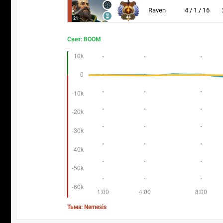
Raven
4 / 1 / 16
44
21
Свет: BOOM
Тьма: Nemesis