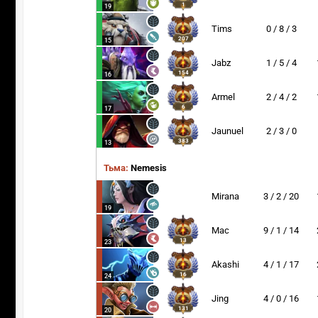
1
19
Tims
0 / 8 / 3
207
15
Jabz
1 / 5 / 4
154
16
Armel
2 / 4 / 2
6
17
Jaunuel
2 / 3 / 0
383
13
Тьма:
Nemesis
Mirana
3 / 2 / 20
19
Mac
9 / 1 / 14
13
23
Akashi
4 / 1 / 17
16
24
Jing
4 / 0 / 16
131
20