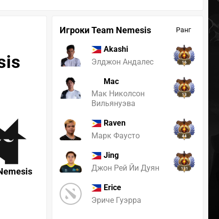
Игроки Team Nemesis
Ранг
Akashi
sis
Элджон Андалес
16
Mac
Мак Николсон
13
Вильянуэва
Raven
Марк Фаусто
44
Jing
Джон Рей Йи Дуян
Nemesis
131
Erice
Эриче Гуэрра