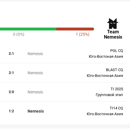
Team
0 (0%)
1 (25%)
Nemesis
PGL CQ
2
:
1
Nemesis
Юго-Востоная Азия
BLAST CQ
2
:
1
Nemesis
Юго-Восточная Азия
TI 2025
2
:
0
Nemesis
Групповой этап
TI14 CQ
1
:
2
Nemesis
Юго-Восточная Азия