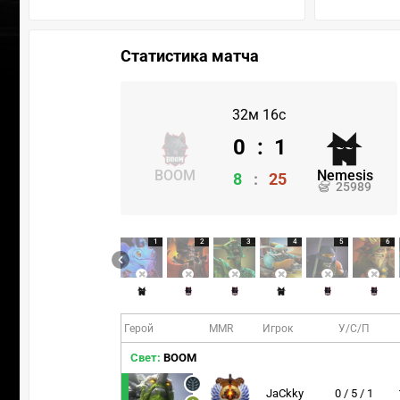
Статистика матча
32м 16с
0
:
1
BOOM
Nemesis
8
:
25
25989
1
2
3
4
5
6
Герой
MMR
Игрок
У/С/П
Свет:
BOOM
JaCkky
0 / 5 / 1