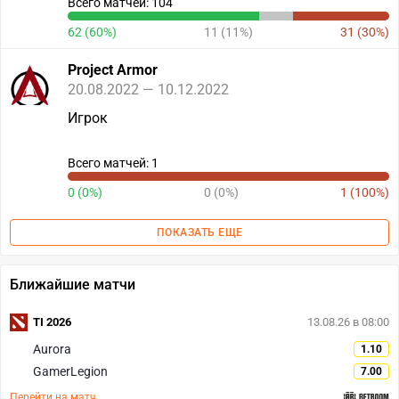
Всего матчей: 104
62 (60%)
11 (11%)
31 (30%)
Project Armor
20.08.2022 — 10.12.2022
Игрок
Всего матчей: 1
0 (0%)
0 (0%)
1 (100%)
ПОКАЗАТЬ ЕЩЕ
Ближайшие матчи
TI 2026
13.08.26 в 08:00
Aurora
1.10
GamerLegion
7.00
Перейти на матч