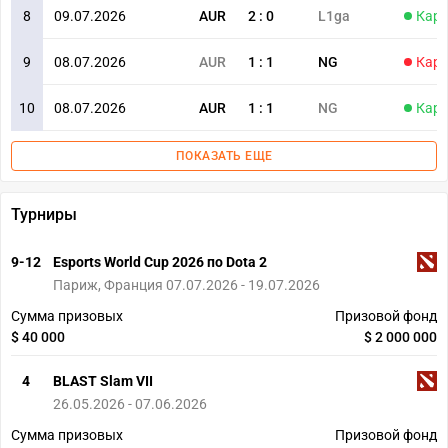
8
09.07.2026
AUR
2
:
0
L1ga
Карт
9
08.07.2026
AUR
1
:
1
NG
Карт
10
08.07.2026
AUR
1
:
1
NG
Карт
ПОКАЗАТЬ ЕЩЕ
Турниры
9-12
Esports World Cup 2026 по Dota 2
Париж, Франция 07.07.2026 - 19.07.2026
Сумма призовых
Призовой фонд
$ 40 000
$ 2 000 000
4
BLAST Slam VII
26.05.2026 - 07.06.2026
Сумма призовых
Призовой фонд