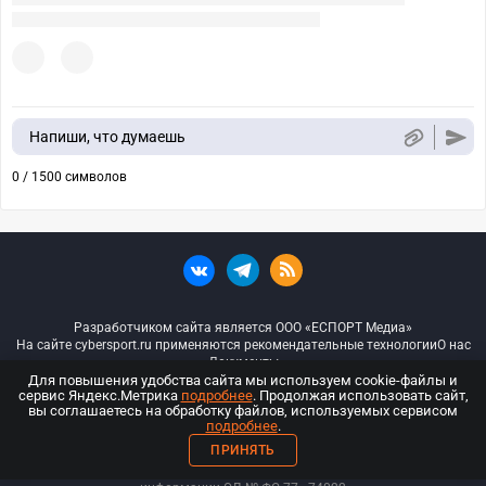
Напиши, что думаешь
0 / 1500 символов
Разработчиком сайта является ООО «ЕСПОРТ Медиа»
На сайте cybersport.ru применяются рекомендательные технологии
О нас
Документы
Для повышения удобства сайта мы используем cookie-файлы и
сервис Яндекс.Метрика
подробнее
. Продолжая использовать сайт,
© ООО «Киберспорт.ру» — Все права защищены
вы соглашаетесь на обработку файлов, используемых сервисом
подробнее
.
18+
ПРИНЯТЬ
ООО «Киберспорт.ру». Свидетельство о регистрации средств массовой