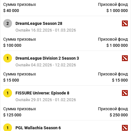
Сумма призовых
Призовой фонд
$ 40 000
$ 1 000 000
2
DreamLeague Season 28
Онлайн 16.02.2026 - 01.03.2026
Сумма призовых
Призовой фонд
$ 100 000
$ 1 000 000
1
DreamLeague Division 2 Season 3
Онлайн 04.02.2026 - 12.02.2026
Сумма призовых
Призовой фонд
$ 15 000
$ 15 000
1
FISSURE Universe: Episode 8
Онлайн 29.01.2026 - 01.02.2026
Сумма призовых
Призовой фонд
$ 125 000
$ 250 000
1
PGL Wallachia Season 6