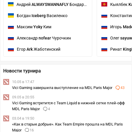
Андрей
ALWAYSWANNAFLY
Бондаренко
Кыялбек
K
Богдан
Iceberg
Василенко
Константи
Максим
Yoky
Ким
Игорь
Mad
Александр
nofear
Чурочкин
Олег
sayuw
Егор
Ark
Жаботинский
Ринат
King
Новости турнира
10.05 в 17:47
Vici Gaming завершила выступление на MDL Paris Major
43
09.05 в 20:55
Vici Gaming встретится с Team Liquid в нижней сетке плей‑офф
MDL Paris Major
4
03.04 в 19:50
«Как в старые добрые». Как Team Empire прошла на MDL Paris
Major
16