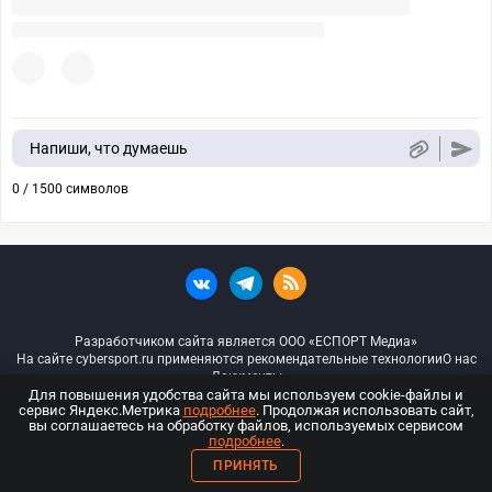
Напиши, что думаешь
0 / 1500 символов
Разработчиком сайта является ООО «ЕСПОРТ Медиа»
На сайте cybersport.ru применяются рекомендательные технологии
О нас
Документы
Для повышения удобства сайта мы используем cookie-файлы и
сервис Яндекс.Метрика
подробнее
. Продолжая использовать сайт,
© ООО «Киберспорт.ру» — Все права защищены
вы соглашаетесь на обработку файлов, используемых сервисом
подробнее
.
18+
ПРИНЯТЬ
ООО «Киберспорт.ру». Свидетельство о регистрации средств массовой