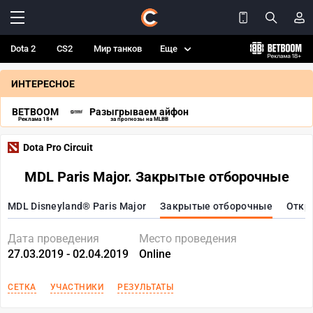
Dota 2
CS2
Мир танков
Еще
ИНТЕРЕСНОЕ
BETBOOM
Разыгрываем айфон
Реклама 18+
за прогнозы на MLBB
Dota Pro Circuit
MDL Paris Major. Закрытые отборочные
MDL Disneyland® Paris Major
Закрытые отборочные
Откр
Дата проведения
Место проведения
27.03.2019 - 02.04.2019
Online
СЕТКА
УЧАСТНИКИ
РЕЗУЛЬТАТЫ