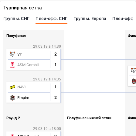
Турнирная сетка
Группы. СНГ
Плей-офф. СНГ
Группы. Европа
Плей-офф.
Полуфинал
Фина
29.03.19 в 14:30
2
VP
1
ASM.Gambit
29.03.19 в 14:35
1
NAVI
2
Empire
Раунд 2
Полуфинал нижней сетки
Фина
29.03.19 в 18:05