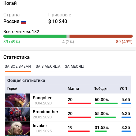
Когай
Страна
Призовые
Россия
$ 10 240
Всего матчей: 182
89 (49%)
4 (2%)
89 (49%)
Статистика
ЗА ВСЕ ВРЕМЯ
ЗА 3 МЕСЯЦА
ЗА МЕСЯЦ
Общая статистика
Герой
Матчи
Победы
УСП
Pangolier
20
60.00%
5.65
19.04.2020
Broodmother
20
55.00%
6.35
28.02.2020
Invoker
19
31.58%
3.35
11.02.2025