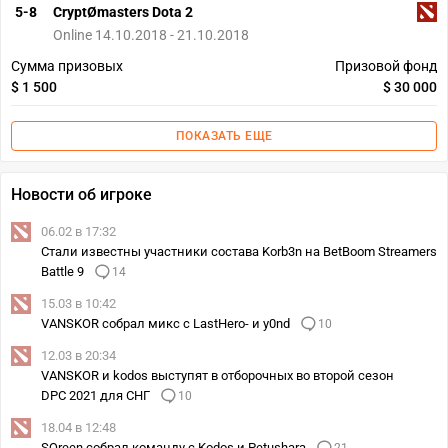
5-8
CryptØmasters Dota 2
Online 14.10.2018 - 21.10.2018
Сумма призовых
Призовой фонд
$ 1 500
$ 30 000
ПОКАЗАТЬ ЕЩЕ
Новости об игроке
06.02 в 17:32
Стали известны участники состава Korb3n на BetBoom Streamers
Battle 9
14
15.03 в 10:42
VANSKOR собрал микс с LastHero- и y0nd
10
12.03 в 20:34
VANSKOR и kodos выступят в отборочных во второй сезон
DPC 2021 для СНГ
10
18.04 в 12:48
SQreen собрал команду с Kodos и Petushara