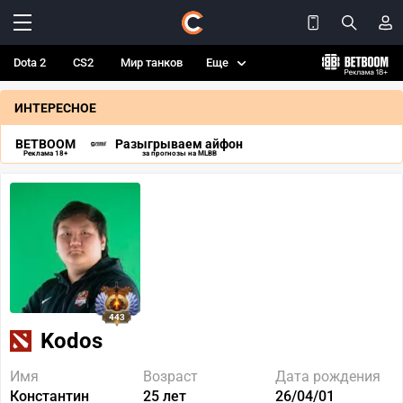
Dota 2
CS2
Мир танков
Еще
ИНТЕРЕСНОЕ
BETBOOM
Разыгрываем айфон
Реклама 18+
за прогнозы на MLBB
443
Kodos
Имя
Возраст
Дата рождения
Константин
25 лет
26/04/01