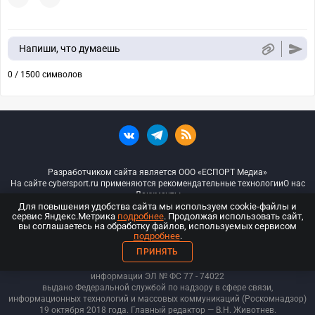
Напиши, что думаешь
0 / 1500 символов
Разработчиком сайта является ООО «ЕСПОРТ Медиа»
На сайте cybersport.ru применяются рекомендательные технологии
О нас
Документы
Для повышения удобства сайта мы используем cookie-файлы и
сервис Яндекс.Метрика
подробнее
. Продолжая использовать сайт,
© ООО «Киберспорт.ру» — Все права защищены
вы соглашаетесь на обработку файлов, используемых сервисом
подробнее
.
18+
ПРИНЯТЬ
ООО «Киберспорт.ру». Свидетельство о регистрации средств массовой
информации ЭЛ № ФС 77 - 74
022
выдано Федеральной службой по надзору в сфере связи,
информационных технологий и массовых коммуникаций (Роскомнадзор)
19 октября 2018 года. Главный редактор — В.Н. Животнев.