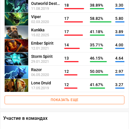
Outworld Destroyer
18
38.89%
3.30
11.08.2019
Viper
17
58.82%
5.80
02.03.2020
Kunkka
17
41.18%
3.89
15.02.2025
Ember Spirit
14
35.71%
4.00
12.01.2021
Storm Spirit
13
46.15%
4.64
29.01.2021
Razor
12
50.00%
2.97
06.05.2020
Lone Druid
12
41.67%
3.27
17.05.2019
ПОКАЗАТЬ ЕЩЕ
Участие в командах