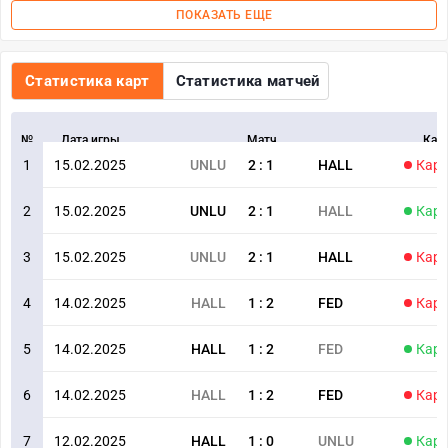
ПОКАЗАТЬ ЕЩЕ
Статистика карт
Статистика матчей
№
Дата игры
Матч
Кар
1
15.02.2025
UNLU
2
:
1
HALL
Карт
2
15.02.2025
UNLU
2
:
1
HALL
Карт
3
15.02.2025
UNLU
2
:
1
HALL
Карт
4
14.02.2025
HALL
1
:
2
FED
Карт
5
14.02.2025
HALL
1
:
2
FED
Карт
6
14.02.2025
HALL
1
:
2
FED
Карт
7
12.02.2025
HALL
1
:
0
UNLU
Карт