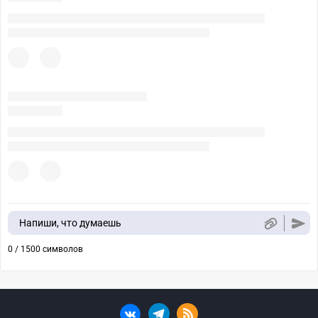
Напиши, что думаешь
0 / 1500 символов