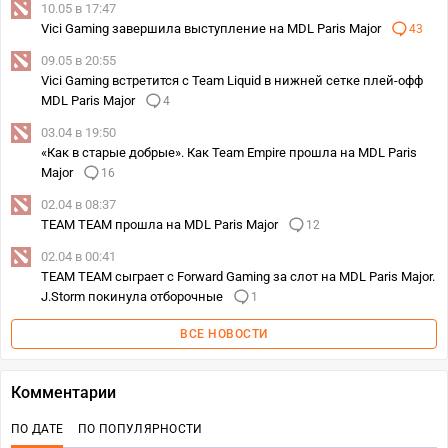
10.05 в 17:47
Vici Gaming завершила выступление на MDL Paris Major
43
09.05 в 20:55
Vici Gaming встретится с Team Liquid в нижней сетке плей‑офф
MDL Paris Major
4
03.04 в 19:50
«Как в старые добрые». Как Team Empire прошла на MDL Paris
Major
16
02.04 в 08:37
TEAM TEAM прошла на MDL Paris Major
12
02.04 в 00:41
TEAM TEAM сыграет с Forward Gaming за слот на MDL Paris Major.
J.Storm покинула отборочные
1
ВСЕ НОВОСТИ
Комментарии
ПО ДАТЕ
ПО ПОПУЛЯРНОСТИ