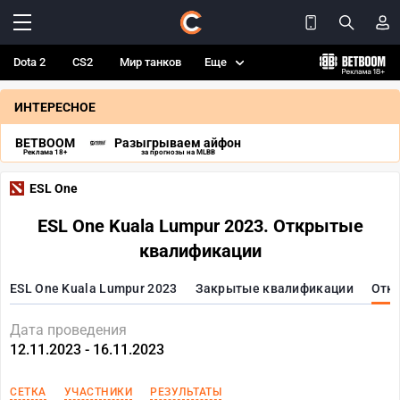
Dota 2
CS2
Мир танков
Еще
ИНТЕРЕСНОЕ
BETBOOM
Разыгрываем айфон
Реклама 18+
за прогнозы на MLBB
ESL One
ESL One Kuala Lumpur 2023. Открытые
квалификации
ESL One Kuala Lumpur 2023
Закрытые квалификации
Отк
Дата проведения
12.11.2023 - 16.11.2023
СЕТКА
УЧАСТНИКИ
РЕЗУЛЬТАТЫ