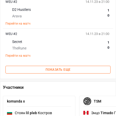
WEU #2
14.11.23 в 21:00
D2 Hustlers
1
0
Arava
Перейти на матч
WEU #2
14.11.23 в 21:00
Secret
1
0
TheRune
Перейти на матч
ПОКАЗАТЬ ЕЩЕ
Участники
komanda x
TSM
Стоян
lil pleb
Костров
Энцо
Timado
Г