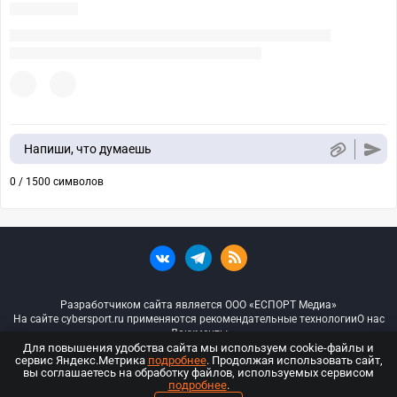
Напиши, что думаешь
0 / 1500 символов
Разработчиком сайта является ООО «ЕСПОРТ Медиа»
На сайте cybersport.ru применяются рекомендательные технологии
О нас
Документы
Для повышения удобства сайта мы используем cookie-файлы и
сервис Яндекс.Метрика
подробнее
. Продолжая использовать сайт,
© ООО «Киберспорт.ру» — Все права защищены
вы соглашаетесь на обработку файлов, используемых сервисом
подробнее
.
18+