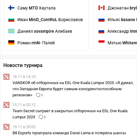
Саму
MTD
Хаутала
Джонатан
bry
Иван
MinD_ContRoL
Бориславов
Ильяс
kasane
Даниял
xsvampire
Алибаев
Александр
Im
Роман
rmN-
Палей
Мэтью
White
Новости турнира
16.11 в 14:10
VANSKOR об отборочных на ESL One Kuala Lumpur 2023: «Я думал,
что Западная Европа будет самым конкурентоспособным
регионом»
6
15.11 в 20:12
Team Secret сыграет в закрытых отборочных на ESL One Kuala
Lumpur 2023
8
15.11 в 20:02
B8 Esports проиграла команде Davai Lama и потеряла шансы