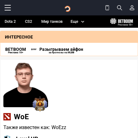
Dota 2
CS2
Мир танков
Еще
ИНТЕРЕСНОЕ
BETBOOM
Разыгрываем айфон
Реклама 18+
за прогнозы на MLBB
208
WoE
Также известен как: WoEzz