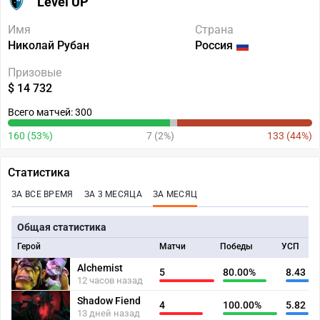
Level UP
Имя
Страна
Николай Рубан
Россия
Призовые
$ 14 732
Всего матчей: 300
160 (53%)
7 (2%)
133 (44%)
Статистика
ЗА ВСЕ ВРЕМЯ
ЗА 3 МЕСЯЦА
ЗА МЕСЯЦ
Общая статистика
Герой
Матчи
Победы
УСП
Alchemist
5
80.00%
8.43
12 часов назад
Shadow Fiend
4
100.00%
5.82
13 дней назад