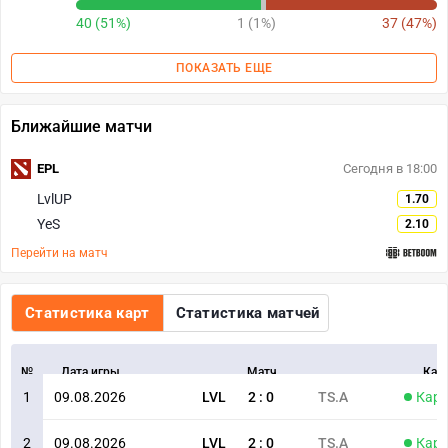
40 (51%)
1 (1%)
37 (47%)
ПОКАЗАТЬ ЕЩЕ
Ближайшие матчи
EPL
Сегодня в 18:00
LvlUP
1.70
YeS
2.10
Перейти на матч
Статистика карт
Статистика матчей
№
Дата игры
Матч
Кар
1
09.08.2026
LVL
2
:
0
TS.A
Карт
2
09.08.2026
LVL
2
:
0
TS.A
Карт