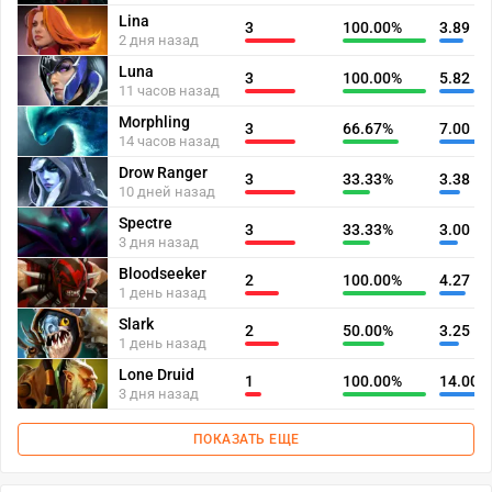
Lina
3
100.00%
3.89
2 дня назад
Luna
3
100.00%
5.82
11 часов назад
Morphling
3
66.67%
7.00
14 часов назад
Drow Ranger
3
33.33%
3.38
10 дней назад
Spectre
3
33.33%
3.00
3 дня назад
Bloodseeker
2
100.00%
4.27
1 день назад
Slark
2
50.00%
3.25
1 день назад
Lone Druid
1
100.00%
14.00
3 дня назад
ПОКАЗАТЬ ЕЩЕ