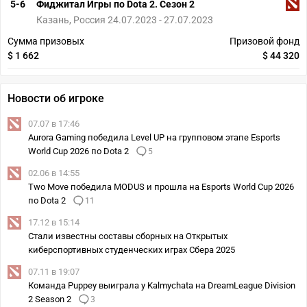
5-6
Фиджитал Игры по Dota 2. Сезон 2
Казань, Россия 24.07.2023 - 27.07.2023
Сумма призовых
Призовой фонд
$ 1 662
$ 44 320
Новости об игроке
07.07 в 17:46
Aurora Gaming победила Level UP на групповом этапе Esports
World Cup 2026 по Dota 2
5
02.06 в 14:55
Two Move победила MODUS и прошла на Esports World Cup 2026
по Dota 2
11
17.12 в 15:14
Стали известны составы сборных на Открытых
киберспортивных студенческих играх Сбера 2025
07.11 в 19:07
Команда Puppey выиграла у Kalmychata на DreamLeague Division
2 Season 2
3