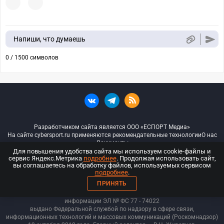
Напиши, что думаешь
0 / 1500 символов
Разработчиком сайта является ООО «ЕСПОРТ Медиа»
На сайте cybersport.ru применяются рекомендательные технологии
О нас
Документы
Для повышения удобства сайта мы используем cookie-файлы и
сервис Яндекс.Метрика
подробнее
. Продолжая использовать сайт,
© ООО «Киберспорт.ру» — Все права защищены
вы соглашаетесь на обработку файлов, используемых сервисом
подробнее
.
18+
ПРИНЯТЬ
ООО «Киберспорт.ру». Свидетельство о регистрации средств массовой
информации ЭЛ № ФС 77 - 74
022
выдано Федеральной службой по надзору в сфере связи,
информационных технологий и массовых коммуникаций (Роскомнадзор)