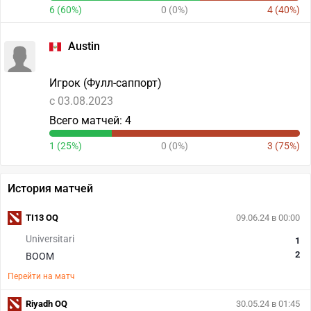
6 (60%)
0 (0%)
4 (40%)
Austin
Игрок (Фулл-саппорт)
c 03.08.2023
Всего матчей: 4
1 (25%)
0 (0%)
3 (75%)
История матчей
TI13 OQ
09.06.24 в 00:00
Universitari
1
2
BOOM
Перейти на матч
Riyadh OQ
30.05.24 в 01:45