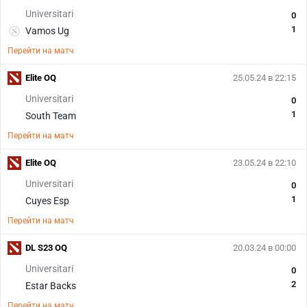
Universitari
0
1
Vamos Ug
Перейти на матч
Elite OQ
25.05.24 в 22:15
Universitari
0
1
South Team
Перейти на матч
Elite OQ
23.05.24 в 22:10
Universitari
0
1
Cuyes Esp
Перейти на матч
DL S23 OQ
20.03.24 в 00:00
Universitari
0
2
Estar Backs
Перейти на матч