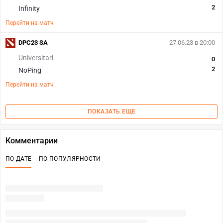
2
Infinity
Перейти на матч
DPC23 SA
27.06.23 в 20:00
Universitari
0
2
NoPing
Перейти на матч
ПОКАЗАТЬ ЕЩЕ
Комментарии
ПО ДАТЕ
ПО ПОПУЛЯРНОСТИ