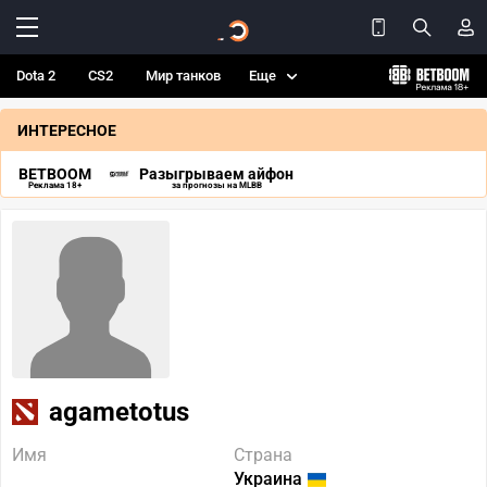
Dota 2
CS2
Мир танков
Еще
ИНТЕРЕСНОЕ
BETBOOM
Разыгрываем айфон
Реклама 18+
за прогнозы на MLBB
agametotus
Имя
Страна
Украина