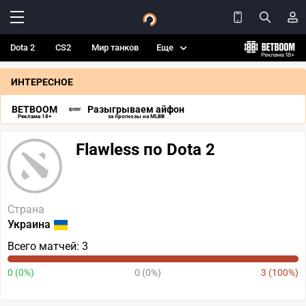
Dota 2
CS2
Мир танков
Еще
ИНТЕРЕСНОЕ
BETBOOM
Разыгрываем айфон
Реклама 18+
за прогнозы на MLBB
Flawless по Dota 2
Страна
Украина
Всего матчей: 3
0 (0%)
0 (0%)
3 (100%)