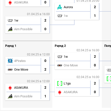
01.04.25 в 20:00
0
ASAKURA
2
Aurora
01.04.25 в 16:00
1
1w
2
1w
0
Aim Possible
Раунд 1
Раунд 2
Полу
02.04.25 в 16:00
02.04.25 в 12:00
2
1w
0
4Pirates
0
One Move
2
One Move
02.04.25 в 16:00
02.04.25 в 12:00
2
L1ga
2
ASAKURA
0
ASAKURA
1
Aim Possible