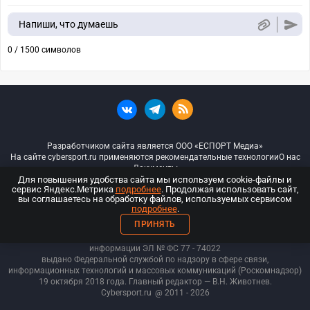
Напиши, что думаешь
0 / 1500 символов
Разработчиком сайта является ООО «ЕСПОРТ Медиа»
На сайте cybersport.ru применяются рекомендательные технологии
О нас
Документы
Для повышения удобства сайта мы используем cookie-файлы и
сервис Яндекс.Метрика
подробнее
. Продолжая использовать сайт,
© ООО «Киберспорт.ру» — Все права защищены
вы соглашаетесь на обработку файлов, используемых сервисом
подробнее
.
18+
ПРИНЯТЬ
ООО «Киберспорт.ру». Свидетельство о регистрации средств массовой
информации ЭЛ № ФС 77 - 74
022
выдано Федеральной службой по надзору в сфере связи,
информационных технологий и массовых коммуникаций (Роскомнадзор)
19 октября 2018 года. Главный редактор — В.Н. Животнев.
Cybersport.ru
@ 2011 - 2026