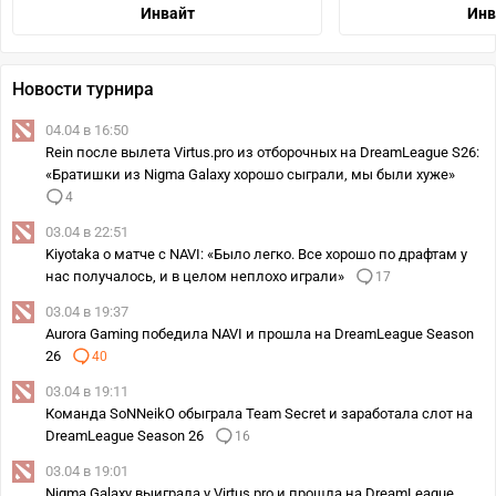
Инвайт
Инв
Новости турнира
04.04 в 16:50
Rein после вылета Virtus.pro из отборочных на DreamLeague S26:
«Братишки из Nigma Galaxy хорошо сыграли, мы были хуже»
4
03.04 в 22:51
Kiyotaka о матче с NAVI: «Было легко. Все хорошо по драфтам у
нас получалось, и в целом неплохо играли»
17
03.04 в 19:37
Aurora Gaming победила NAVI и прошла на DreamLeague Season
26
40
03.04 в 19:11
Команда SoNNeikO обыграла Team Secret и заработала слот на
DreamLeague Season 26
16
03.04 в 19:01
Nigma Galaxy выиграла у Virtus.pro и прошла на DreamLeague