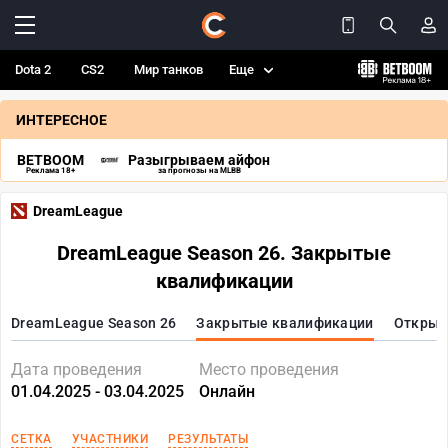
Dota 2
CS2
Мир танков
Еще
ИНТЕРЕСНОЕ
BETBOOM
Разыгрываем айфон
Реклама 18+
за прогнозы на MLBB
DreamLeague
DreamLeague Season 26. Закрытые
квалификации
DreamLeague Season 26
Закрытые квалификации
Открыт
Дата проведения
Место проведения
01.04.2025 - 03.04.2025
Онлайн
СЕТКА
УЧАСТНИКИ
РЕЗУЛЬТАТЫ