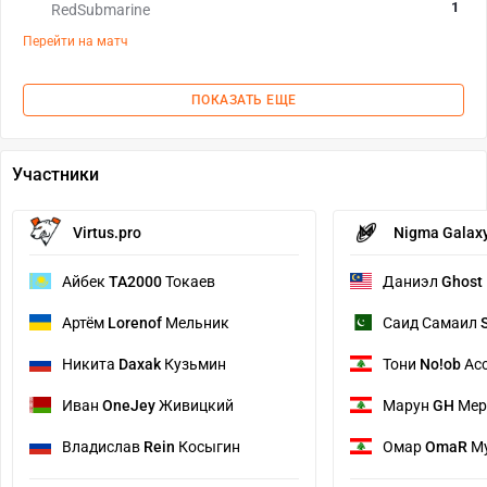
1
RedSubmarine
Перейти на матч
ПОКАЗАТЬ ЕЩЕ
Участники
Virtus.pro
Nigma Galax
Айбек
TA2000
Токаев
Даниэл
Ghost
Артём
Lorenof
Мельник
Саид Самаил
Никита
Daxak
Кузьмин
Тони
No!ob
Ас
Иван
OneJey
Живицкий
Марун
GH
Мер
Владислав
Rein
Косыгин
Омар
OmaR
Му