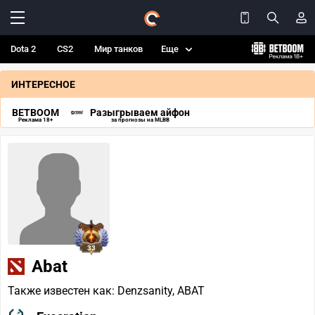
Dota 2
CS2
Мир танков
Еще
ИНТЕРЕСНОЕ
BETBOOM
Разыгрываем айфон
Реклама 18+
за прогнозы на MLBB
33
Abat
Также известен как: Denzsanity, ABAT