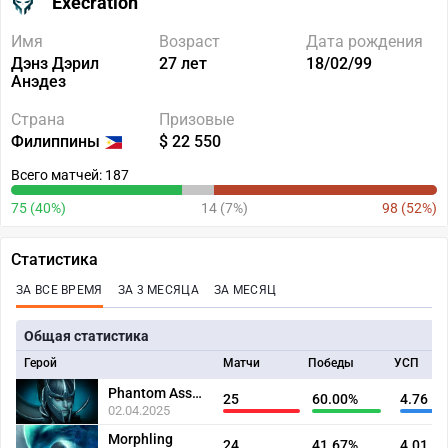
Execration
Имя
Возраст
Дата рождения
Дэнз Дэрил
27 лет
18/02/99
Анэдез
Страна
Призовые
Филиппины
$ 22 550
Всего матчей: 187
75 (40%)
14 (7%)
98 (52%)
Статистика
ЗА ВСЕ ВРЕМЯ
ЗА 3 МЕСЯЦА
ЗА МЕСЯЦ
Общая статистика
Герой
Матчи
Победы
УСП
Phantom Assassin
25
60.00%
4.76
02.04.2025
Morphling
24
41.67%
4.01