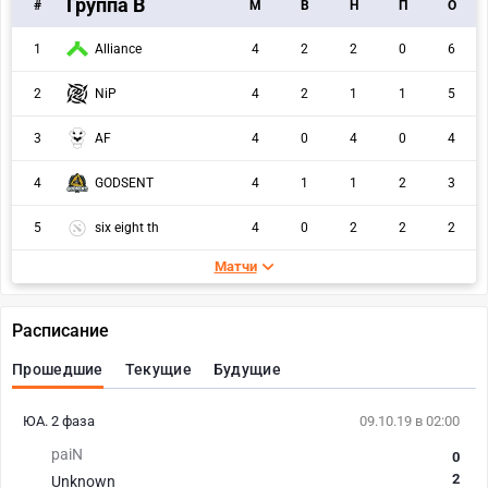
Группа B
#
M
В
Н
П
О
1
Alliance
4
2
2
0
6
2
NiP
4
2
1
1
5
3
AF
4
0
4
0
4
4
GODSENT
4
1
1
2
3
5
six eight th
4
0
2
2
2
Матчи
Расписание
Прошедшие
Текущие
Будущие
ЮА. 2 фаза
09.10.19 в 02:00
paiN
0
2
Unknown