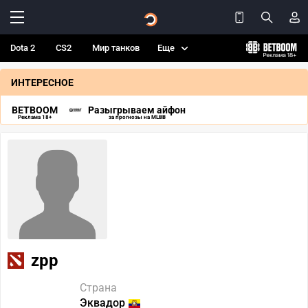
Dota 2
CS2
Мир танков
Еще
ИНТЕРЕСНОЕ
BETBOOM
Разыгрываем айфон
Реклама 18+
за прогнозы на MLBB
zpp
Страна
Эквадор