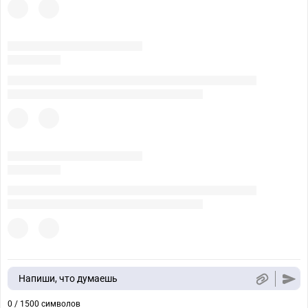
Напиши, что думаешь
0 / 1500 символов