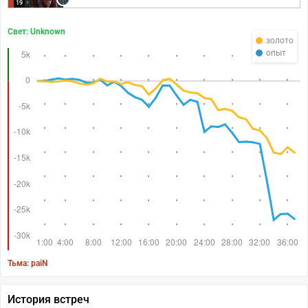
19
Свет: Unknown
золото
опыт
Тьма: paiN
История встреч