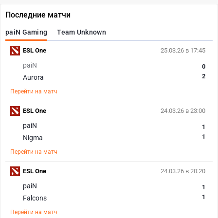
Последние матчи
paiN Gaming
Team Unknown
ESL One
25.03.26 в 17:45
paiN
0
2
Aurora
Перейти на матч
ESL One
24.03.26 в 23:00
paiN
1
1
Nigma
Перейти на матч
ESL One
24.03.26 в 20:20
paiN
1
1
Falcons
Перейти на матч