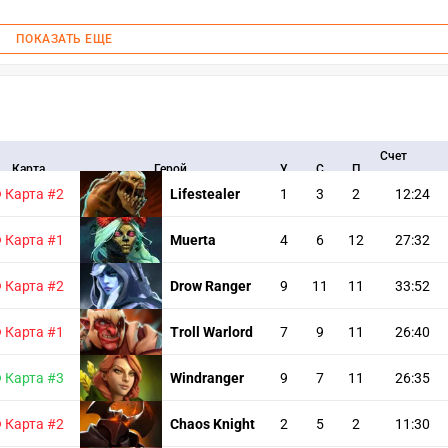
ПОКАЗАТЬ ЕЩЕ
Счет
Карта
Герой
У
С
П
карты
Карта #2
Lifestealer
1
3
2
12:24
Карта #1
Muerta
4
6
12
27:32
Карта #2
Drow Ranger
9
11
11
33:52
Карта #1
Troll Warlord
7
9
11
26:40
Карта #3
Windranger
9
7
11
26:35
Карта #2
Chaos Knight
2
5
2
11:30