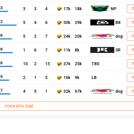
23
3
3
4
17k
18k
NP
12
5
4
6
30k
29k
B8
06
5
2
7
24k
20k
dog
26
1
6
7
11k
8k
SR
16
10
2
15
37k
25k
TBS
39
2
1
5
16k
9k
LB
67
4
5
1
32k
67k
dog
ПОКАЗАТЬ ЕЩЕ