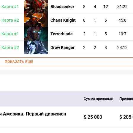
Карта #1
Bloodseeker
8
4
12
31:22
Карта #2
Chaos Knight
8
1
6
45:8
Карта #1
Terrorblade
2
1
5
19:7
Карта #2
Drow Ranger
2
2
8
24:12
ПОКАЗАТЬ ЕЩЕ
Сумма призовых
Призов
ная Америка. Первый дивизион
$ 25 000
$ 205