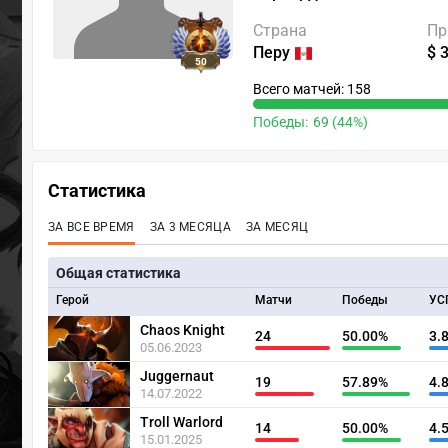
Страна
Пр
Перу
$ 
50
Всего матчей: 158
Победы:
69 (44%)
Статистика
ЗА ВСЕ ВРЕМЯ
ЗА 3 МЕСЯЦА
ЗА МЕСЯЦ
Общая статистика
Герой
Матчи
Победы
УС
Chaos Knight
24
50.00%
3.
05.06.2023
Juggernaut
19
57.89%
4.
14.07.2022
Troll Warlord
14
50.00%
4.
15.01.2025