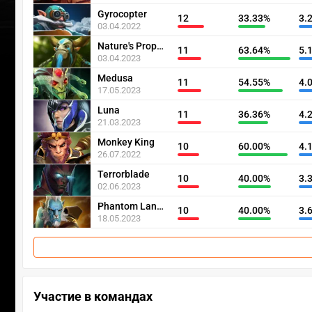
Gyrocopter
12
33.33%
3.
03.04.2022
Nature's Prophet
11
63.64%
5.
03.04.2023
Medusa
11
54.55%
4.
17.05.2023
Luna
11
36.36%
4.
21.03.2023
Monkey King
10
60.00%
4.
26.07.2022
Terrorblade
10
40.00%
3.
02.06.2023
Phantom Lancer
10
40.00%
3.
18.05.2023
Участие в командах