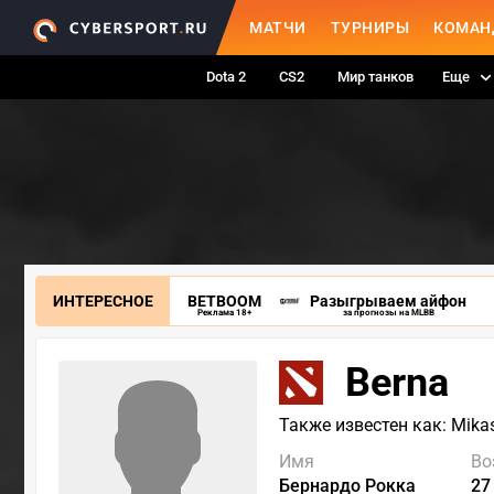
МАТЧИ
ТУРНИРЫ
КОМАН
Dota 2
CS2
Мир танков
Еще
ИНТЕРЕСНОЕ
BETBOOM
Разыгрываем айфон
Реклама 18+
за прогнозы на MLBB
Berna
Также известен как: Mika
Имя
Во
Бернардо Рокка
27