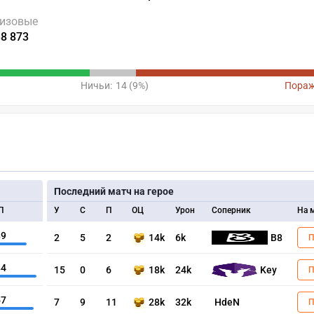
изовые
38 873
Ничьи:
14 (9%)
Пораж
Последний матч на герое
П
У
С
П
ОЦ
Урон
Соперник
На 
89
2
5
2
14k
6k
B8
84
15
0
6
18k
24k
Key
57
7
9
11
28k
32k
HdeN