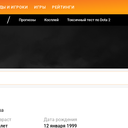
ДЫ И ИГРОКИ
ИГРЫ
РЕЙТИНГИ
Прогнозы
Косплей
Токсичный тест по Dota 2
sa
зраст
Дата рождения
 лет
12 января 1999