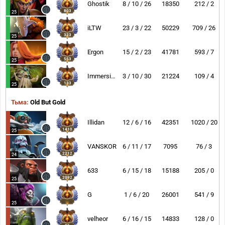
Ghostik
8 / 10 / 26
18350
212 / 2
803
25
iLTW
23 / 3 / 22
50229
709 / 26
323
25
Ergon
15 / 2 / 23
41781
593 / 7
553
25
Immersion
3 / 10 / 30
21224
109 / 4
133
25
Тьма:
Old But Gold
Illidan
12 / 6 / 16
42351
1020 / 20
1410
25
VANSKOR
6 / 11 / 17
7095
76 / 3
2212
24
633
6 / 15 / 18
15188
205 / 0
2092
25
G
1 / 6 / 20
26001
541 / 9
25
velheor
6 / 16 / 15
14833
128 / 0