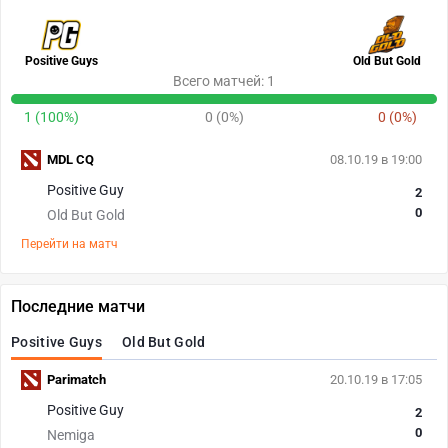
Positive Guys
Old But Gold
Всего матчей: 1
1 (100%)
0 (0%)
0 (0%)
MDL CQ
08.10.19 в 19:00
Positive Guy
2
0
Old But Gold
Перейти на матч
Последние матчи
Positive Guys
Old But Gold
Parimatch
20.10.19 в 17:05
Positive Guy
2
0
Nemiga