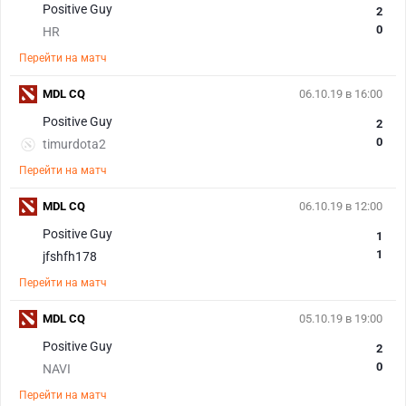
Positive Guy
2
0
HR
Перейти на матч
MDL CQ
06.10.19 в 16:00
Positive Guy
2
0
timurdota2
Перейти на матч
MDL CQ
06.10.19 в 12:00
Positive Guy
1
1
jfshfh178
Перейти на матч
MDL CQ
05.10.19 в 19:00
Positive Guy
2
0
NAVI
Перейти на матч