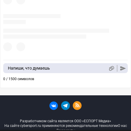
Напиши, что думаешь
0 / 1500 символов
Разработчиком сайта является ООО «ЕСПОРТ Медиа»
На сайте cybersport.ru применяются рекомендательные технологии
О нас
Документы