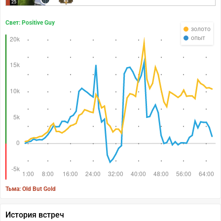
85
25
Свет: Positive Guy
золото
опыт
Тьма: Old But Gold
История встреч